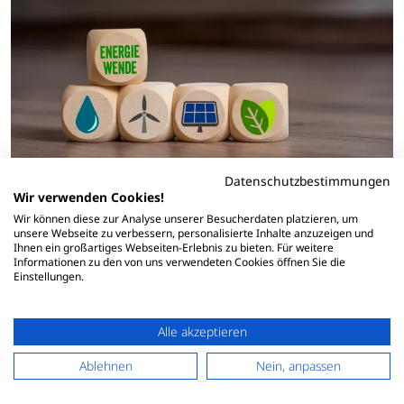
Datenschutzbestimmungen
Wir verwenden Cookies!
Wir können diese zur Analyse unserer Besucherdaten platzieren, um
unsere Webseite zu verbessern, personalisierte Inhalte anzuzeigen und
Ihnen ein großartiges Webseiten-Erlebnis zu bieten. Für weitere
Energiewende für alle? Warum manche
Informationen zu den von uns verwendeten Cookies öffnen Sie die
Verbraucher beim Tarifwechsel systematisch
Einstellungen.
benachteiligt werden
13.07.2026
Alle akzeptieren
Die Energiewende zählt zu den wichtigsten politischen
Vorhaben in Deutschland. Milliarden fließen in erneuerbare
Ablehnen
Nein, anpassen
Energien und Netzausbau. Doch eine unbequeme Frage
bleibt oft offen: Wer kann sich die Energiewende leisten,