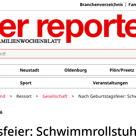
Branchenverzeichnis
Fam
Neustadt
Oldenburg
Plön/Preetz
Sport
Veranstaltungen
and
>
Ressort
>
Gesellschaft
>
Nach Geburtstagsfeier: Sch
26
feier: Schwimmrollstuh