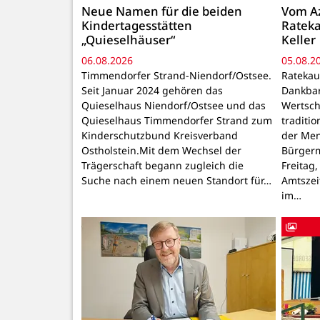
Neue Namen für die beiden
Vom Az
Kindertagesstätten
Rateka
„Quieselhäuser“
Keller
06.08.2026
05.08.2
Timmendorfer Strand-Niendorf/Ostsee.
Ratekau
Seit Januar 2024 gehören das
Dankbar
Quieselhaus Niendorf/Ostsee und das
Wertsch
Quieselhaus Timmendorfer Strand zum
traditi
Kinderschutzbund Kreisverband
der Men
Ostholstein.Mit dem Wechsel der
Bürgerm
Trägerschaft begann zugleich die
Freitag,
Suche nach einem neuen Standort für…
Amtszei
im…