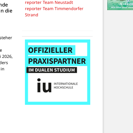
reporter Team Neustadt
nde
reporter Team Timmendorfer
in die
Strand
steher
e
i 2026,
ders
 in