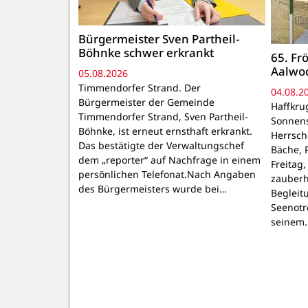
Bürgermeister Sven Partheil-
Böhnke schwer erkrankt
65. Fr
Aalwoc
05.08.2026
Timmendorfer Strand. Der
04.08.2
Bürgermeister der Gemeinde
Haffkru
Timmendorfer Strand, Sven Partheil-
Sonnens
Böhnke, ist erneut ernsthaft erkrankt.
Herrsche
Das bestätigte der Verwaltungschef
Bäche, 
dem „reporter“ auf Nachfrage in einem
Freitag,
persönlichen Telefonat.Nach Angaben
zauberh
des Bürgermeisters wurde bei…
Begleit
Seenotr
seinem