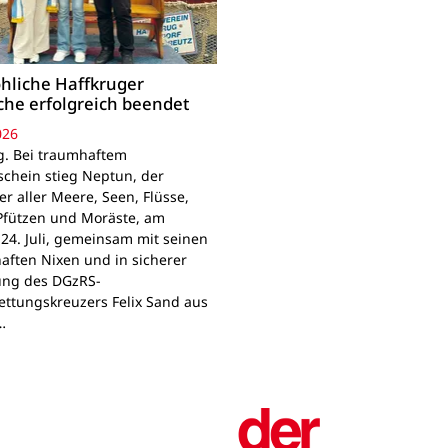
öhliche Haffkruger
he erfolgreich beendet
026
g. Bei traumhaftem
chein stieg Neptun, der
r aller Meere, Seen, Flüsse,
Pfützen und Moräste, am
 24. Juli, gemeinsam mit seinen
aften Nixen und in sicherer
ung des DGzRS-
ettungskreuzers Felix Sand aus
…