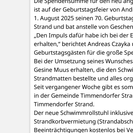
Die Spendensumme für den neu ange
ist auf der Geburtstagsfeier von A
1. August 2025 seinen 70. Geburtsta
Strand und bat anstelle von Gesche
„Den Impuls dafür habe ich bei der
erhalten,“ berichtet Andreas Czayka 
Geburtstagsgästen für die große Sp
Bei der Umsetzung seines Wunsches h
Gesine Muus erhalten, die den Schwi
Strandmatten bestellte und alles org
Seit vergangener Woche gibt es somi
in der Gemeinde Timmendorfer Strand,
Timmendorfer Strand.
Der neue Schwimmrollstuhl inklusive 
Strandkorbvermietung (Strandabschn
Beeinträchtigungen kostenlos bei Ver