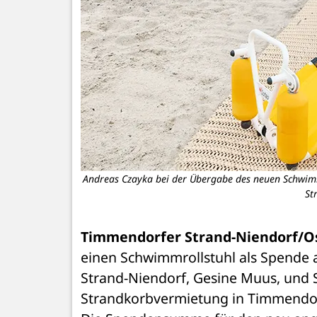
Andreas Czayka bei der Übergabe des neuen Schwimmr
St
Timmendorfer Strand-Niendorf/Os
einen Schwimmrollstuhl als Spende a
Strand-Nien­dorf, Gesine Muus, und 
Strandkorbvermietung in Timmendor