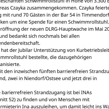
schafften Schwimmrollstuhl in Höhe von 3.300 E
ndreas Czayka zusammengekommen. Czayka feierte
g mit rund 70 Gästen in der Bar 54 in Timmendorf
nken um eine Spende für einen Schwimmrollstuhl.
 Eröffnung der neuen DLRG-Hauptwache im Mai 20
und bedankt sich nochmals bei allen 
endenbereitschaft.
at der Jubilar Unterstützung von Kurbetriebsleite
mmrollstuhl bestellte, die dazugehörigen 
anisierte.
t den inzwischen fünften barrierefreien Strandz
 zwei in Niendorf/Ostsee und jetzt drei in 
barierrefreien Strandzugang ist bei INAs 
itt 52) zu finden und von Menschen mit 
mieterin Ina auszuleihen, um damit leicht ins Wa