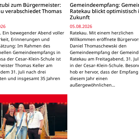
ubi zum Bürgermeister:
Gemeindeempfang: Gemei
u verabschiedet Thomas
Ratekau blickt optimistisch 
Zukunft
026
05.08.2026
. Ein bewegender Abend voller
Ratekau. Mit einem herzlichen
keit, Erinnerungen und
Willkommen eröffnete Bürgervor
ätzung: Im Rahmen des
Daniel Thomaschewski den
onellen Gemeindeempfangs in
Gemeindeempfang der Gemeind
sa der Cesar-Klein-Schule ist
Ratekau am Freitagabend, 31. Jul
eister Thomas Keller am
in der Cesar-Klein-Schule. Beson
 dem 31. Juli nach drei
hob er hervor, dass der Empfang
ten und insgesamt 35 Jahren
diesem Jahr einen
außergewöhnlichen…