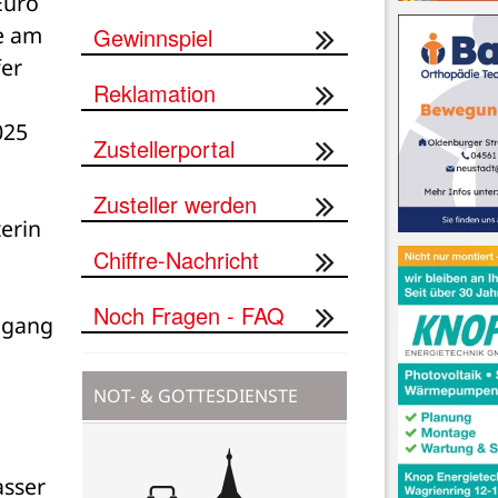
uro 
 am 
Gewinnspiel
er 
Reklamation
25 
Zustellerportal
Zusteller werden
rin 
Chiffre-Nachricht
Noch Fragen - FAQ
ugang 
NOT- & GOTTESDIENSTE
sser 