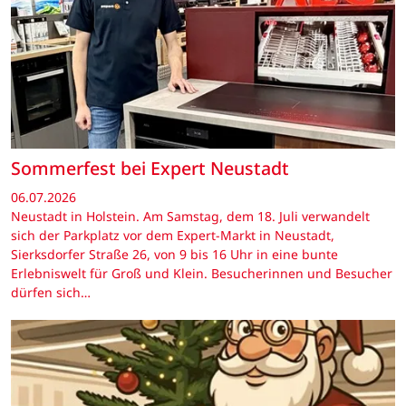
Sommerfest bei Expert Neustadt
06.07.2026
Neustadt in Holstein. Am Samstag, dem 18. Juli verwandelt
sich der Parkplatz vor dem Expert-Markt in Neustadt,
Sierksdorfer Straße 26, von 9 bis 16 Uhr in eine bunte
Erlebniswelt für Groß und Klein. Besucherinnen und Besucher
dürfen sich…