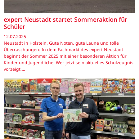
expert Neustadt startet Sommeraktion für
Schüler
12.07.2025
Neustadt in Holstein. Gute Noten, gute Laune und tolle
Überraschungen: In dem Fachmarkt des expert Neustadt
beginnt der Sommer 2025 mit einer besonderen Aktion für
Kinder und Jugendliche. Wer jetzt sein aktuelles Schulzeugnis
vorzeigt,…