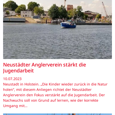
Neustädter Anglerverein stärkt die
Jugendarbeit
10.07.2023
Neustadt in Holstein. „Die Kinder wieder zurück in die Natur
holen“, mit diesem Anliegen richtet der Neustädter
Anglerverein den Fokus verstärkt auf die Jugendarbeit. Der
Nachwuchs soll von Grund auf lernen, wie der korrekte
Umgang mit…