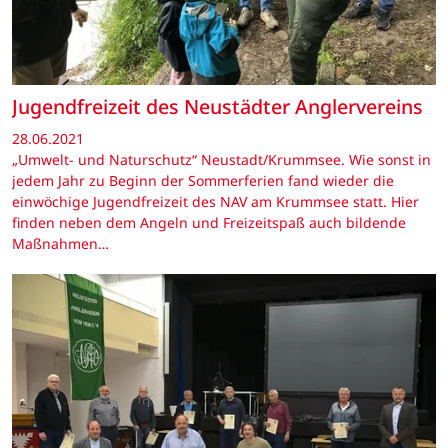
Jugendfreizeit des Neustädter Anglervereins
28.06.2021
„Umwelt- und Naturschutz“ Neustadt/Krummsee. Wie sonst in
jedem Jahr zu Beginn der Sommerferien fand wieder die
einwöchige Jugendfreizeit des NAV am Krummsee statt. Hier
finden neben dem Angeln und Freizeitspaß auch bildende
Maßnahmen…