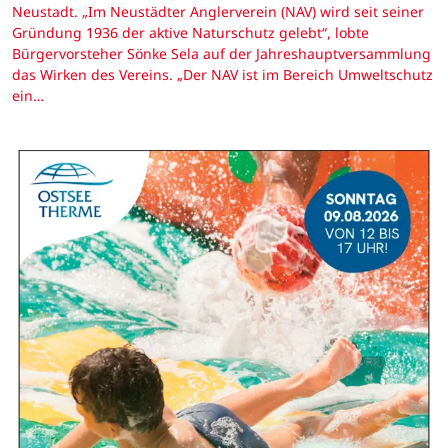
Neustadt. „Im Neustädter Anglerverein (NAV) wird seit seiner
Gründung 1936 der aktive Naturschutz gelebt“, lobte
Bürgervorsteher Sönke Sela auf der Jahreshauptversammlung
das Wirken des Vereins. „Der NAV ist im Bereich Umweltschutz
ein…