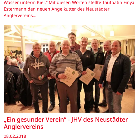
Wasser unterm Kiel.“ Mit diesen Worten stellte Taufpatin Finya
Estermann den neuen Angelkutter des Neustädter
Anglervereins…
„Ein gesunder Verein“ - JHV des Neustädter
Anglervereins
08.02.2018