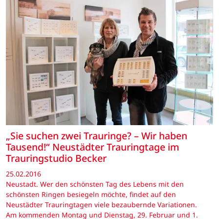
„Sie suchen zwei Trauringe? – Wir haben
Tausend!“ Neustädter Trauringtage im
Trauringstudio Becker
25.02.2016
Neustadt. Wer den schönsten Tag des Lebens mit den
schönsten Ringen besiegeln möchte, findet auf den
Neustädter Trauringtagen viele bezaubernde Variationen.
Am kommenden Montag und Dienstag, 29. Februar und 1.