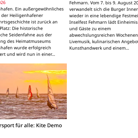
026
Fehmarn. Vom 7. bis 9. August 2
nhafen. Ein außergewöhnliches
verwandelt sich die Burger Inne
 der Heiligenhafener
wieder in eine lebendige Festmei
hrtsgeschichte ist zurück an
Inselfest Fehmarn lädt Einheimi
latz: Die historische
und Gäste zu einem
sche Seidenfahne aus der
abwechslungsreichen Wochenen
ng des Heimatmuseums
Livemusik, kulinarischen Angebo
nhafen wurde erfolgreich
Kunsthandwerk und einem…
iert und wird nun in einer…
sport für alle: Kite Demo