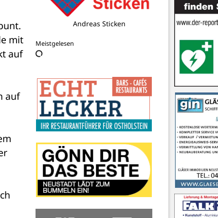
unt. 
Flohby Neustadt GmbH
e mit 
Meistgelesen
t auf 
 auf 
em 
r 
ch 