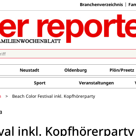
Branchenverzeichnis
Fam
Neustadt
Oldenburg
Plön/Preetz
Sport
Veranstaltungen
n
>
Beach Color Festival inkl. Kopfhörerparty
3
val inkl. Kopfhörerparty