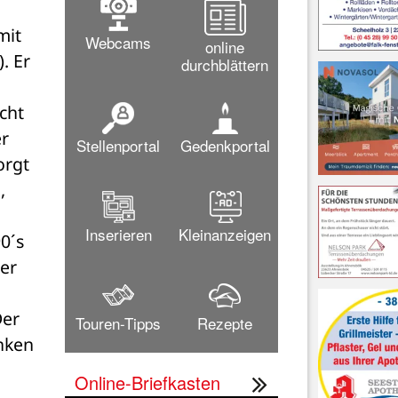
it 
Webcams
online
 Er 
durchblättern
ht 
r 
Stellenportal
Gedenkportal
rgt 
 
Inserieren
Kleinanzeigen
´s 
er 
er 
Touren-Tipps
Rezepte
nken 
Online-Briefkasten