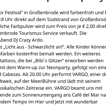
or Festival“ in Großenbrode wird farbenfroh und b
 18 Uhr direkt auf dem Südstrand von Großenbrod
che Farbpulver wird zum Preis von je € 2,00 direk
brode Tourismus Service verkauft. Die 
bend DJ Crazy Ardo.
„Licht aus - Schwarzlicht an!“. Alle Kinder können
arben kostenfrei bemalt werden. Ein weiteres 
attoos, die bei „Bibi´s Glitzer“ erworben werden 
mit dem Warm-up zur Neonparty, gefolgt von ein
 Cabezas. Ab 20.00 Uhr performt VARGO, einer de
ltweit, auf der MeerBühne und lädt mit seinem 
kalischen Zeitreise ein. VARGO beamt uns mit 
dwende zum Sonnenuntergang ans Café del Mar na
ndem Tempo im Hier und Jetzt mit wunderbar 