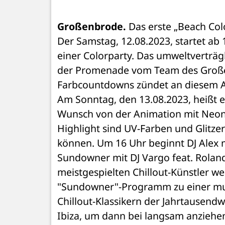
Großenbrode.
 Das erste „Beach Col
Der Samstag, 12.08.2023, startet ab
einer Colorparty. Das umweltverträgli
der Promenade vom Team des Großen
Farbcountdowns zündet an diesem A
Am Sonntag, den 13.08.2023, heißt es 
Wunsch von der Animation mit Neonf
Highlight sind UV-Farben und Glitzert
können. Um 16 Uhr beginnt DJ Alex 
Sundowner mit DJ Vargo feat. Roland
meistgespielten Chillout-Künstler we
"Sundowner"-Programm zu einer musi
Chillout-Klassikern der Jahrtausen
Ibiza, um dann bei langsam anziehe