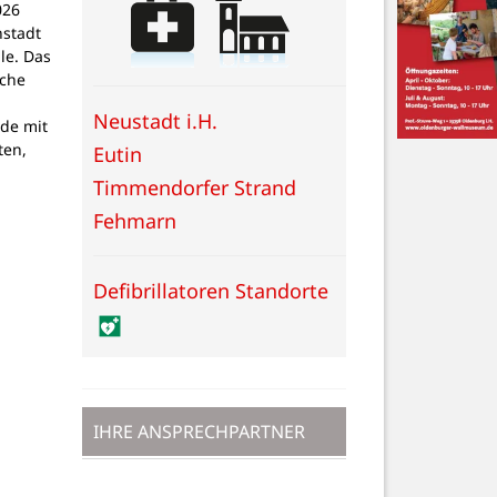
026
nstadt
le. Das
sche
Neustadt i.H.
de mit
ten,
Eutin
Timmendorfer Strand
Fehmarn
Defibrillatoren Standorte
IHRE ANSPRECHPARTNER