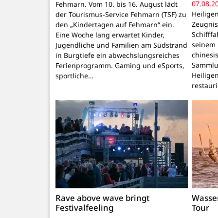
07.08.2
Fehmarn. Vom 10. bis 16. August lädt
Heilige
der Tourismus-Service Fehmarn (TSF) zu
Zeugnis
den „Kindertagen auf Fehmarn“ ein.
Schifffa
Eine Woche lang erwartet Kinder,
seinem P
Jugendliche und Familien am Südstrand
chinesi
in Burgtiefe ein abwechslungsreiches
Sammlu
Ferienprogramm. Gaming und eSports,
Heilige
sportliche…
restaur
Rave above wave bringt
Wasser
Festivalfeeling
Tour