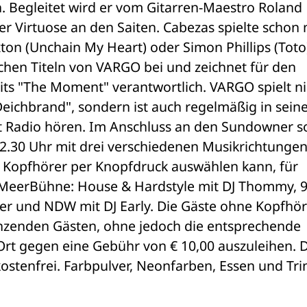
. Begleitet wird er vom Gitarren-Maestro Roland 
er Virtuose an den Saiten. Cabezas spielte schon m
ton (Unchain My Heart) oder Simon Phillips (Toto).
chen Titeln von VARGO bei und zeichnet für den 
s "The Moment" verantwortlich. VARGO spielt nic
Deichbrand", sondern ist auch regelmäßig in seine
t Radio hören. Im Anschluss an den Sundowner so
2.30 Uhr mit drei verschiedenen Musikrichtungen,
 Kopfhörer per Knopfdruck auswählen kann, für 
 MeerBühne: House & Hardstyle mit DJ Thommy, 90
ger und NDW mit DJ Early. Die Gäste ohne Kopfhör
anzenden Gästen, ohne jedoch die entsprechende 
Ort gegen eine Gebühr von € 10,00 auszuleihen. D
 kostenfrei. Farbpulver, Neonfarben, Essen und Tri