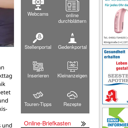
Webcams
online
durchblättern
Stellenportal
Gedenkportal
n 
Inserieren
Kleinanzeigen
ttag 
k 
etet 
und 
Touren-Tipps
Rezepte
is-
Online-Briefkasten
 und 