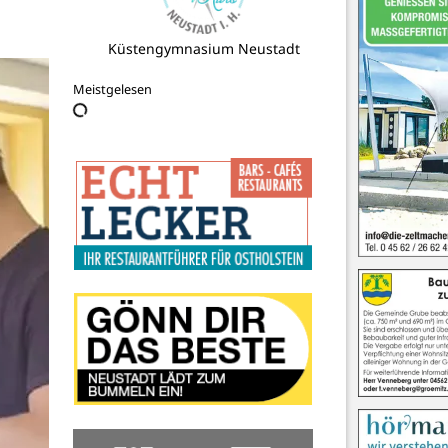
Aqua-Technik Esmann UG & Co. KG
Meistgelesen