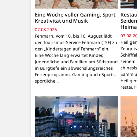
Eine Woche voller Gaming, Sport,
Restau
Kreativität und Musik
Seiden
Heima
07.08.2026
07.08.2
Fehmarn. Vom 10. bis 16. August lädt
Heilige
der Tourismus-Service Fehmarn (TSF) zu
Zeugnis
den „Kindertagen auf Fehmarn“ ein.
Schifffa
Eine Woche lang erwartet Kinder,
seinem P
Jugendliche und Familien am Südstrand
chinesi
in Burgtiefe ein abwechslungsreiches
Sammlu
Ferienprogramm. Gaming und eSports,
Heilige
sportliche…
restaur