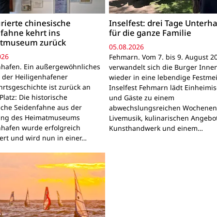
rierte chinesische
Inselfest: drei Tage Unterh
fahne kehrt ins
für die ganze Familie
tmuseum zurück
05.08.2026
026
Fehmarn. Vom 7. bis 9. August 2
nhafen. Ein außergewöhnliches
verwandelt sich die Burger Inne
 der Heiligenhafener
wieder in eine lebendige Festmei
hrtsgeschichte ist zurück an
Inselfest Fehmarn lädt Einheimi
latz: Die historische
und Gäste zu einem
sche Seidenfahne aus der
abwechslungsreichen Wochenen
ng des Heimatmuseums
Livemusik, kulinarischen Angebo
nhafen wurde erfolgreich
Kunsthandwerk und einem…
iert und wird nun in einer…