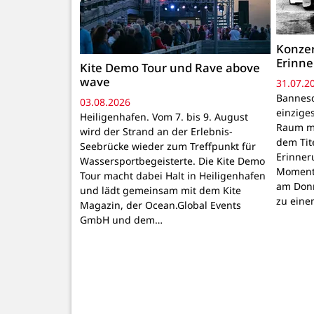
Konzer
Erinne
Kite Demo Tour und Rave above
wave
31.07.2
Bannesd
03.08.2026
einzige
Heiligenhafen. Vom 7. bis 9. August
Raum mi
wird der Strand an der Erlebnis-
dem Tit
Seebrücke wieder zum Treffpunkt für
Erinner
Wassersportbegeisterte. Die Kite Demo
Momente
Tour macht dabei Halt in Heiligenhafen
am Donn
und lädt gemeinsam mit dem Kite
zu ein
Magazin, der Ocean.Global Events
GmbH und dem…