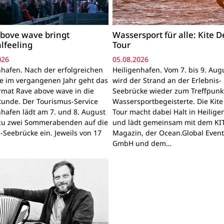
bove wave bringt
Wassersport für alle: Kite 
alfeeling
Tour
026
05.08.2026
nhafen. Nach der erfolgreichen
Heiligenhafen. Vom 7. bis 9. Aug
e im vergangenen Jahr geht das
wird der Strand an der Erlebnis-
rmat Rave above wave in die
Seebrücke wieder zum Treffpunkt
Runde. Der Tourismus-Service
Wassersportbegeisterte. Die Kit
nhafen lädt am 7. und 8. August
Tour macht dabei Halt in Heilig
zu zwei Sommerabenden auf die
und lädt gemeinsam mit dem KI
-Seebrücke ein. Jeweils von 17
Magazin, der Ocean.Global Even
GmbH und dem…