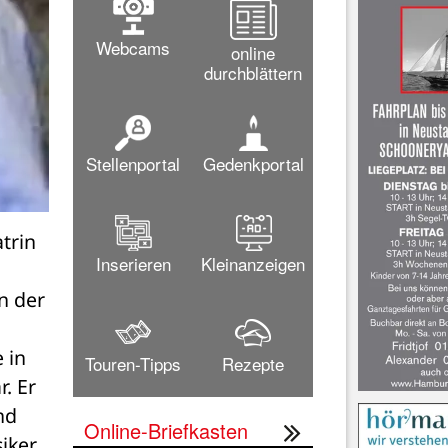
Webcams
online
durchblättern
Stellenportal
Gedenkportal
rin 
Inserieren
Kleinanzeigen
 der 
in 
Touren-Tipps
Rezepte
 Er 
d 
Online-Briefkasten
iker 