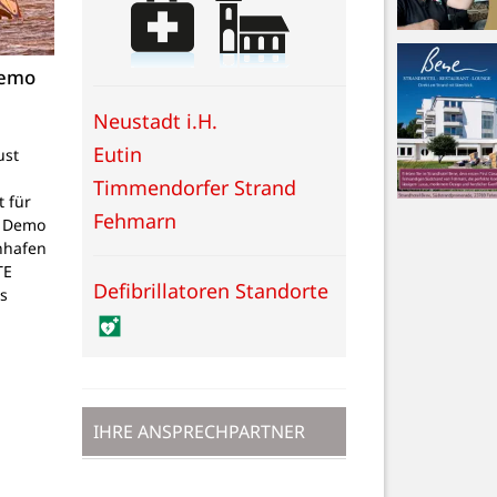
Demo
Neustadt i.H.
Eutin
ust
Timmendorfer Strand
 für
Fehmarn
e Demo
enhafen
TE
Defibrillatoren Standorte
ts
IHRE ANSPRECHPARTNER