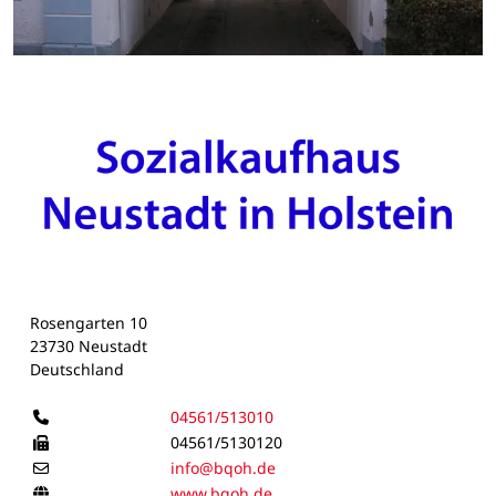
Rosengarten 10
23730 Neustadt
Deutschland
Telefon
04561/513010
Telefax
04561/5130120
E-Mail
info@bqoh.de
Homepage
www.bqoh.de