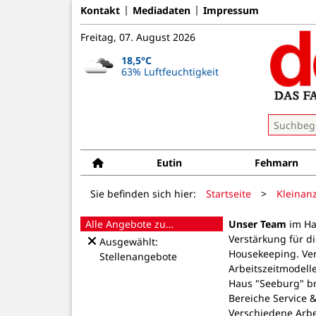
Kontakt
Mediadaten
Impressum
Freitag, 07. August 2026
18,5°C
63% Luftfeuchtigkeit
Eutin
Fehmarn
Sie befinden sich hier:
Startseite
>
Kleinan
Alle Angebote zu…
Unser Team
im Ha
Verstärkung für di
Ausgewählt:
Housekeeping. Ve
Stellenangebote
Arbeitszeitmodell
Haus "Seeburg" br
Bereiche Service 
Verschiedene Arbe