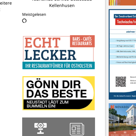
SC Cismar e.V.
eitere
t
Meistgelesen