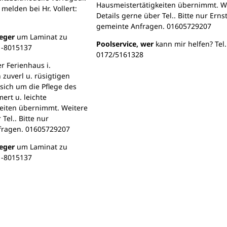
Hausmeistertätigkeiten übernimmt. W
 melden bei Hr. Vollert:
Details gerne über Tel.. Bitte nur Erns
gemeinte Anfragen. 01605729207
eger
um Laminat zu
Poolservice, wer
kann mir helfen? Tel.
71-8015137
0172/5161328
r Ferienhaus i.
zuverl u. rüsigtigen
sich um die Pflege des
rt u. leichte
eiten übernimmt. Weitere
Tel.. Bitte nur
fragen. 01605729207
eger
um Laminat zu
71-8015137