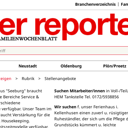
Branchenverzeichnis
Fam
Neustadt
Oldenburg
Plön/Preetz
zeigen
>
Rubrik
>
Stellenangebote
us "Seeburg" braucht
Suchen Mitarbeiter/innen
in Voll-/Teil
e Bereiche Service &
HEM Tankstelle Tel. 0172/5938856
rschiedene
Wir suchen
f. unser Ferienhaus i.
e verfügbar. Unser Team im
Kellenhusen einen zuverl u. rüsigtige
aucht Verstärkung für die
Ruheständler, der sich um die Pflege 
& Housekeeping.
Grundstücks kümmert u. leichte
itszeitmodelle verfügbar.