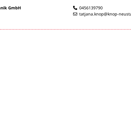
hnik GmbH
0456139790
tatjana.knop@knop-neust