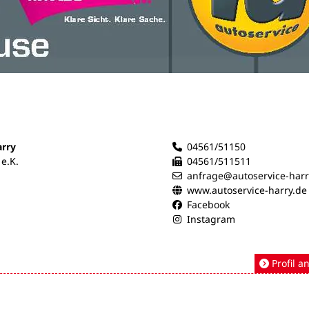
arry
04561/51150
 e.K.
04561/511511
anfrage@autoservice-harr
www.autoservice-harry.de
Facebook
Instagram
Profil a