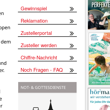
Gewinnspiel
n 
Reklamation
ppen 
Zustellerportal
 dem 
Zusteller werden
Chiffre-Nachricht
nd 
Noch Fragen - FAQ
r. 
NOT- & GOTTESDIENSTE
 
 
r 