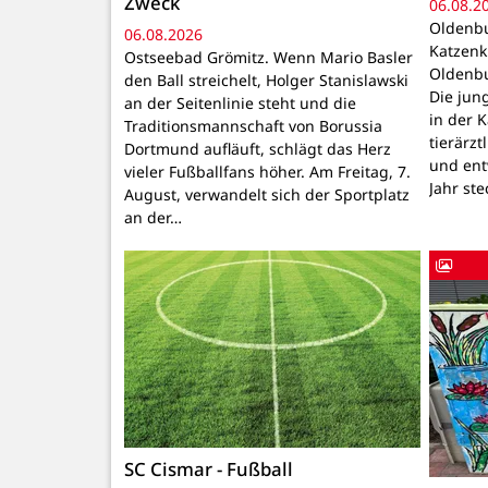
Zweck
06.08.2
Oldenbu
06.08.2026
Katzenk
Ostseebad Grömitz. Wenn Mario Basler
Oldenbu
den Ball streichelt, Holger Stanislawski
Die ju
an der Seitenlinie steht und die
in der 
Traditionsmannschaft von Borussia
tierärzt
Dortmund aufläuft, schlägt das Herz
und ent
vieler Fußballfans höher. Am Freitag, 7.
Jahr ste
August, verwandelt sich der Sportplatz
an der…
SC Cismar - Fußball