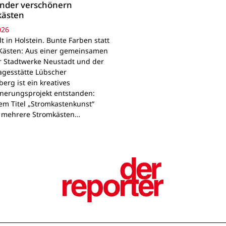
inder verschönern
kästen
026
 in Holstein. Bunte Farben statt
Kästen: Aus einer gemeinsamen
r Stadtwerke Neustadt und der
agesstätte Lübscher
erg ist ein kreatives
nerungsprojekt entstanden:
em Titel „Stromkastenkunst“
 mehrere Stromkästen…