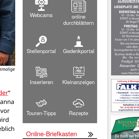
Webcams
online
durchblättern
Stellenportal
Gedenkportal
hemalige
Mit Aquascopen durften die Kin
Inserieren
Kleinanzeigen
der
“ 
anna 
vor 
Touren-Tipps
Rezepte
ird 
lich 
Online-Briefkasten