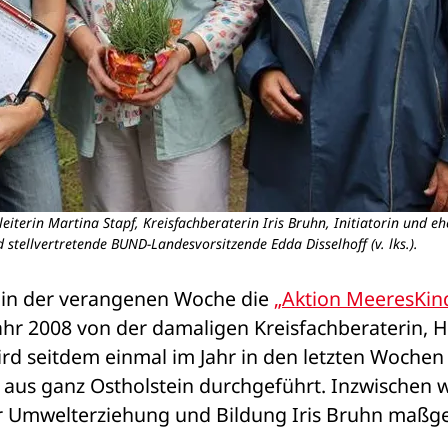
iterin Martina Stapf, Kreisfachberaterin Iris Bruhn, Initiatorin und e
tellvertretende BUND-Landesvorsitzende Edda Disselhoff (v. lks.).
d in der verangenen Woche die 
„Aktion MeeresKin
ahr 2008 von der damaligen Kreisfachberaterin, H
d seitdem einmal im Jahr in den letzten Wochen 
 aus ganz Ostholstein durchgeführt. Inzwischen w
ür Umwelterziehung und Bildung Iris Bruhn maßgeb