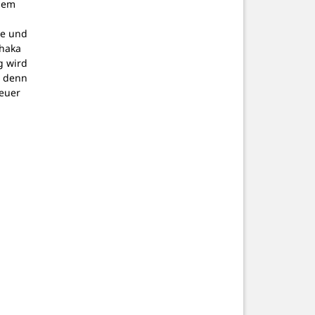
dem
g
pe und
thaka
g wird
, denn
teuer