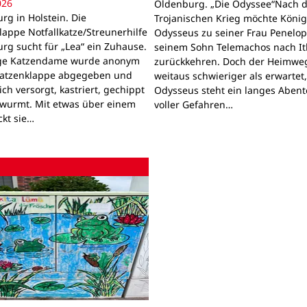
026
Oldenburg. „Die Odyssee“Nach 
rg in Holstein. Die
Trojanischen Krieg möchte Köni
lappe Notfallkatze/Streunerhilfe
Odysseus zu seiner Frau Penelo
rg sucht für „Lea“ ein Zuhause.
seinem Sohn Telemachos nach I
nge Katzendame wurde anonym
zurückkehren. Doch der Heimwe
Katzenklappe abgegeben und
weitaus schwieriger als erwartet
lich versorgt, kastriert, gechippt
Odysseus steht ein langes Aben
wurmt. Mit etwas über einem
voller Gefahren…
ckt sie…