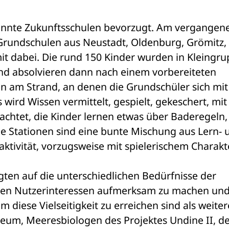
annte Zukunftsschulen bevorzugt. Am vergangene
rundschulen aus Neustadt, Oldenburg, Grömitz, 
it dabei. Die rund 150 Kinder wurden in Kleingru
nd absolvieren dann nach einem vorbereiteten 
en am Strand, an denen die Grundschüler sich mit
ird Wissen vermittelt, gespielt, gekeschert, mit 
tet, die Kinder lernen etwas über Baderegeln, 
ie Stationen sind eine bunte Mischung aus Lern- u
ktivität, vorzugsweise mit spielerischem Charakte
ligten auf die unterschiedlichen Bedürfnisse der 
gen Nutzerinteressen aufmerksam zu machen und
m diese Vielseitigkeit zu erreichen sind als weitere
um, Meeresbiologen des Projektes Undine II, de