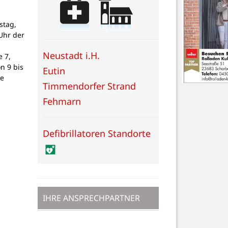
stag,
Uhr der
Neustadt i.H.
 7,
on 9 bis
Eutin
ne
Timmendorfer Strand
Fehmarn
Defibrillatoren Standorte
IHRE ANSPRECHPARTNER