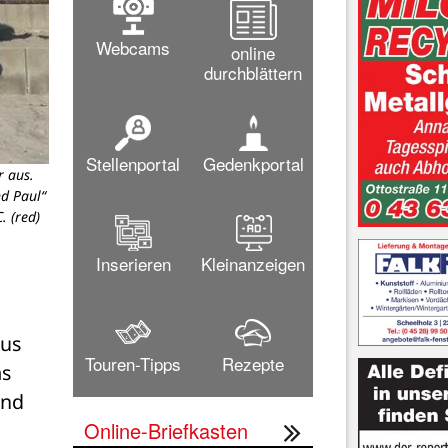
Webcams
online
durchblättern
Stellenportal
Gedenkportal
r aus.
d Paul“
. (red)
Inserieren
Kleinanzeigen
us 
Touren-Tipps
Rezepte
s 
nd 
Online-Briefkasten