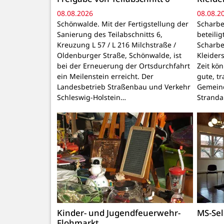
08.08.2026
08.08.2
Schönwalde. Mit der Fertigstellung der
Scharbe
Sanierung des Teilabschnitts 6,
beteili
Kreuzung L 57 / L 216 Milchstraße /
Scharbe
Oldenburger Straße, Schönwalde, ist
Kleider
bei der Erneuerung der Ortsdurchfahrt
Zeit kö
ein Meilenstein erreicht. Der
gute, t
Landesbetrieb Straßenbau und Verkehr
Gemeind
Schleswig-Holstein…
Stranda
Kinder- und Jugendfeuerwehr-
MS-Sel
Flohmarkt