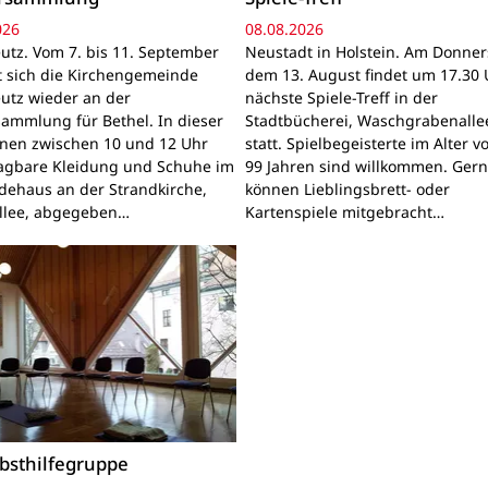
026
08.08.2026
utz. Vom 7. bis 11. September
Neustadt in Holstein. Am Donner
gt sich die Kirchengemeinde
dem 13. August findet um 17.30 
utz wieder an der
nächste Spiele-Treff in der
sammlung für Bethel. In dieser
Stadtbücherei, Waschgrabenallee
nnen zwischen 10 und 12 Uhr
statt. Spielbegeisterte im Alter v
ragbare Kleidung und Schuhe im
99 Jahren sind willkommen. Ger
ehaus an der Strandkirche,
können Lieblingsbrett- oder
llee, abgegeben…
Kartenspiele mitgebracht…
bsthilfegruppe