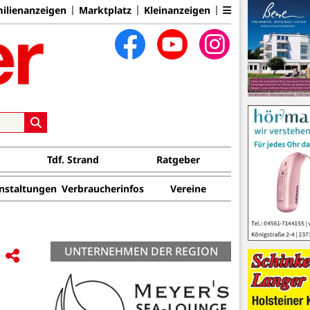
ilienanzeigen
Marktplatz
Kleinanzeigen
Tdf. Strand
Ratgeber
nstaltungen
Verbraucherinfos
Vereine
UNTERNEHMEN DER REGION