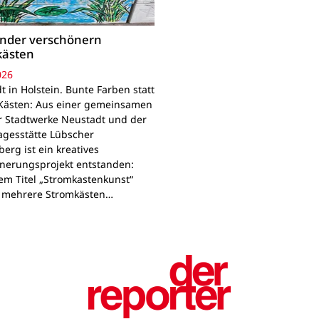
inder verschönern
kästen
026
 in Holstein. Bunte Farben statt
Kästen: Aus einer gemeinsamen
r Stadtwerke Neustadt und der
agesstätte Lübscher
erg ist ein kreatives
nerungsprojekt entstanden:
em Titel „Stromkastenkunst“
 mehrere Stromkästen…