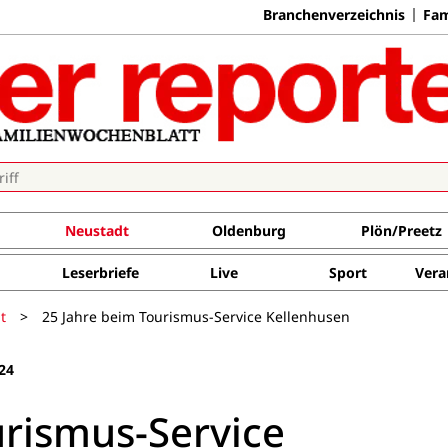
Branchenverzeichnis
Fam
Neustadt
Oldenburg
Plön/Preetz
Leserbriefe
Live
Sport
Vera
t
>
25 Jahre beim Tourismus-Service Kellenhusen
24
urismus-Service