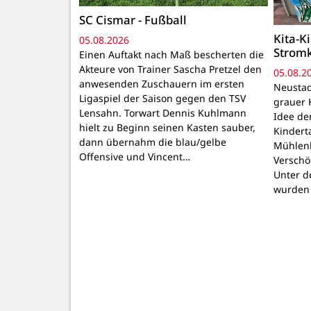
SC Cismar - Fußball
Kita-K
05.08.2026
Strom
Einen Auftakt nach Maß bescherten die
Akteure von Trainer Sascha Pretzel den
05.08.2
anwesenden Zuschauern im ersten
Neustadt
Ligaspiel der Saison gegen den TSV
grauer 
Lensahn. Torwart Dennis Kuhlmann
Idee de
hielt zu Beginn seinen Kasten sauber,
Kindert
dann übernahm die blau/gelbe
Mühlenb
Offensive und Vincent…
Verschö
Unter d
wurden