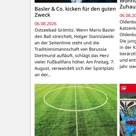
Wohnu
Zuhau
Basler & Co. kicken für den guten
Zweck
06.08.2
Oldenbu
06.08.2026
Katzenk
Ostseebad Grömitz. Wenn Mario Basler
Oldenbu
den Ball streichelt, Holger Stanislawski
Die ju
an der Seitenlinie steht und die
in der 
Traditionsmannschaft von Borussia
tierärzt
Dortmund aufläuft, schlägt das Herz
und ent
vieler Fußballfans höher. Am Freitag, 7.
Jahr ste
August, verwandelt sich der Sportplatz
an der…