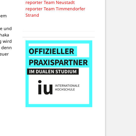
reporter Team Neustadt
reporter Team Timmendorfer
Strand
dem
g
pe und
thaka
g wird
, denn
teuer