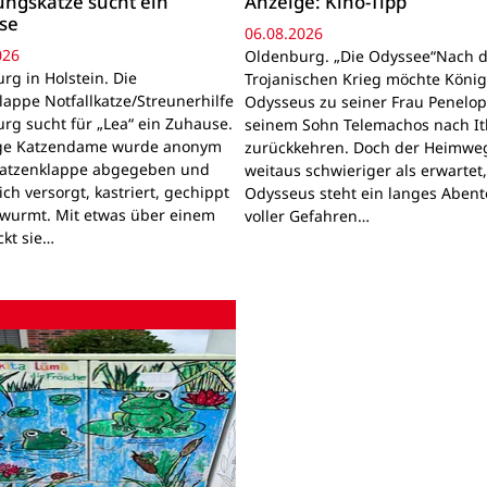
ngskatze sucht ein
Anzeige: Kino-Tipp
se
06.08.2026
026
Oldenburg. „Die Odyssee“Nach 
rg in Holstein. Die
Trojanischen Krieg möchte Köni
lappe Notfallkatze/Streunerhilfe
Odysseus zu seiner Frau Penelo
rg sucht für „Lea“ ein Zuhause.
seinem Sohn Telemachos nach I
nge Katzendame wurde anonym
zurückkehren. Doch der Heimwe
Katzenklappe abgegeben und
weitaus schwieriger als erwartet
lich versorgt, kastriert, gechippt
Odysseus steht ein langes Aben
wurmt. Mit etwas über einem
voller Gefahren…
ckt sie…