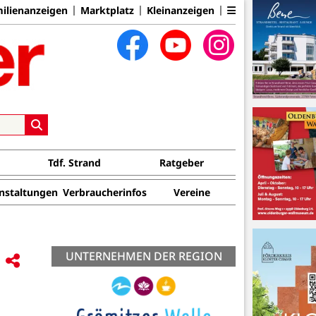
ilienanzeigen
Marktplatz
Kleinanzeigen
Tdf. Strand
Ratgeber
nstaltungen
Verbraucherinfos
Vereine
UNTERNEHMEN DER REGION