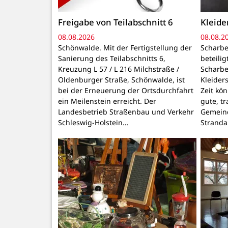
Freigabe von Teilabschnitt 6
Kleid
08.08.2026
08.08.2
Schönwalde. Mit der Fertigstellung der
Scharbe
Sanierung des Teilabschnitts 6,
beteili
Kreuzung L 57 / L 216 Milchstraße /
Scharbe
Oldenburger Straße, Schönwalde, ist
Kleider
bei der Erneuerung der Ortsdurchfahrt
Zeit kö
ein Meilenstein erreicht. Der
gute, t
Landesbetrieb Straßenbau und Verkehr
Gemeind
Schleswig-Holstein…
Stranda