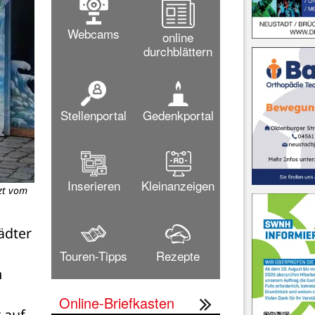
Webcams
online
durchblättern
Stellenportal
Gedenkportal
Inserieren
Kleinanzeigen
zt vom
dter 
Touren-Tipps
Rezepte
 
Online-Briefkasten
auf 