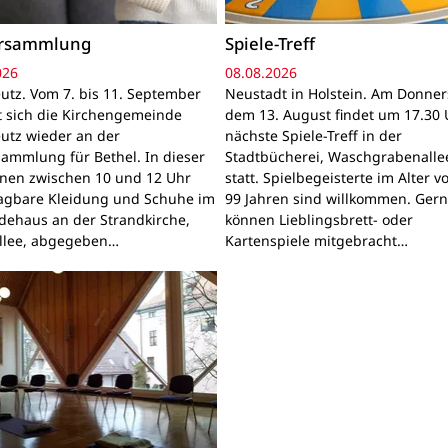
ersammlung
Spiele-Treff
026
08.08.2026
utz. Vom 7. bis 11. September
Neustadt in Holstein. Am Donner
gt sich die Kirchengemeinde
dem 13. August findet um 17.30 
utz wieder an der
nächste Spiele-Treff in der
sammlung für Bethel. In dieser
Stadtbücherei, Waschgrabenallee
nnen zwischen 10 und 12 Uhr
statt. Spielbegeisterte im Alter v
ragbare Kleidung und Schuhe im
99 Jahren sind willkommen. Ger
ehaus an der Strandkirche,
können Lieblingsbrett- oder
llee, abgegeben…
Kartenspiele mitgebracht…