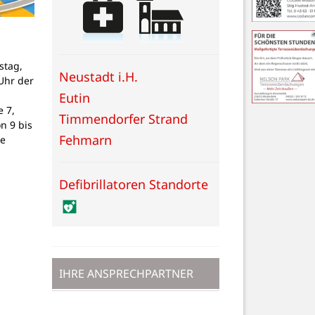
stag,
Neustadt i.H.
Uhr der
Eutin
 7,
Timmendorfer Strand
on 9 bis
Fehmarn
ne
Defibrillatoren Standorte
IHRE ANSPRECHPARTNER