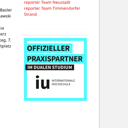
reporter Team Neustadt
reporter Team Timmendorfer
Basler
Strand
lawski
ia
Herz
tag, 7.
tplatz