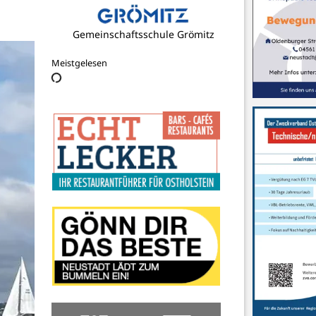
Mien Backstuuv GmbH & Co. KG
Meistgelesen