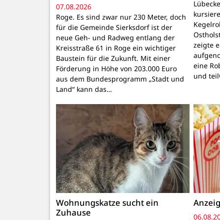
Lübecke
07.08.2026
kursiere
Roge. Es sind zwar nur 230 Meter, doch
Kegelr
für die Gemeinde Sierksdorf ist der
Osthols
neue Geh- und Radweg entlang der
zeigte 
Kreisstraße 61 in Roge ein wichtiger
aufgeno
Baustein für die Zukunft. Mit einer
eine Ro
Förderung in Höhe von 203.000 Euro
und tei
aus dem Bundesprogramm „Stadt und
Land“ kann das…
Wohnungskatze sucht ein
Anzeig
Zuhause
06.08.2