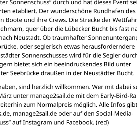
r Sonnenschuss“ durch und hat dieses Event sei
rten etabliert. Der wunderschöne Rundhafen des 
en Boote und ihre Crews. Die Strecke der Wettfahrt
ehmarn, quer über die Lübecker Bucht bis fast na
nach Neustadt. Ob traumhafter Sonnenuntergang,
rücke, oder seglerisch etwas herausforderndere 
tädter Sonnenschusses wird für die Segler durch
ern bietet sich ein beeindruckendes Bild unter 
ter Seebrücke draußen in der Neustädter Bucht.
rhaben, sind herzlich willkommen. Wer mit dabei se
März unter manage2sail.de mit dem Early-Bird-Rab
iterhin zum Normalpreis möglich. Alle Infos gibt 
de, manage2sail.de oder auf den Social-Media-
ss“ auf Instagram und Facebook. (red)