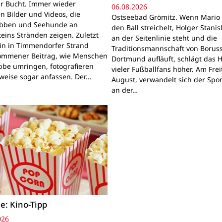
r Bucht. Immer wieder
06.08.2026
n Bilder und Videos, die
Ostseebad Grömitz. Wenn Mario 
obben und Seehunde an
den Ball streichelt, Holger Stanis
teins Stränden zeigen. Zuletzt
an der Seitenlinie steht und die
ein in Timmendorfer Strand
Traditionsmannschaft von Boruss
mmener Beitrag, wie Menschen
Dortmund aufläuft, schlägt das 
bbe umringen, fotografieren
vieler Fußballfans höher. Am Frei
lweise sogar anfassen. Der…
August, verwandelt sich der Spor
an der…
e: Kino-Tipp
026