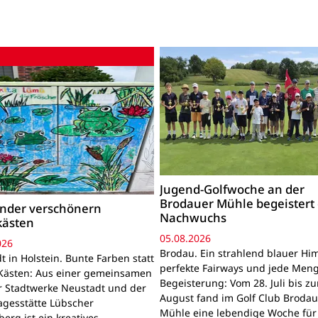
Jugend-Golfwoche an der
Brodauer Mühle begeistert
inder verschönern
Nachwuchs
kästen
05.08.2026
026
Brodau. Ein strahlend blauer Hi
 in Holstein. Bunte Farben statt
perfekte Fairways und jede Men
Kästen: Aus einer gemeinsamen
Begeisterung: Vom 28. Juli bis z
r Stadtwerke Neustadt und der
August fand im Golf Club Brodau
agesstätte Lübscher
Mühle eine lebendige Woche für
erg ist ein kreatives