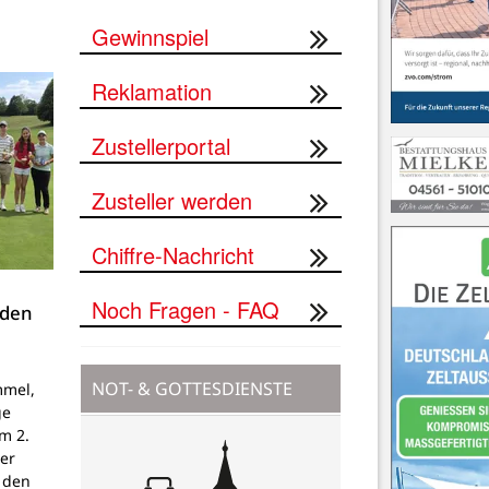
Gewinnspiel
Reklamation
Zustellerportal
Zusteller werden
Chiffre-Nachricht
Noch Fragen - FAQ
 den
NOT- & GOTTESDIENSTE
mmel,
ge
um 2.
er
 den