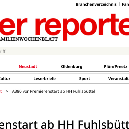
Branchenverzeichnis
Fam
Neustadt
Oldenburg
Plön/Preetz
Kultur
Leserbriefe
Sport
Veranstal
t
>
A380 vor Premierenstart ab HH Fuhlsbüttel
enstart ab HH Fuhlsbütt