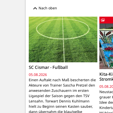
Nach oben
SC Cismar - Fußball
Kita-K
05.08.2026
Strom
Einen Auftakt nach Maß bescherten die
Akteure von Trainer Sascha Pretzel den
05.08.2
anwesenden Zuschauern im ersten
Neustadt
Ligaspiel der Saison gegen den TSV
grauer 
Lensahn. Torwart Dennis Kuhlmann
Idee de
hielt zu Beginn seinen Kasten sauber,
Kindert
dann übernahm die blau/gelbe
Mühlenb