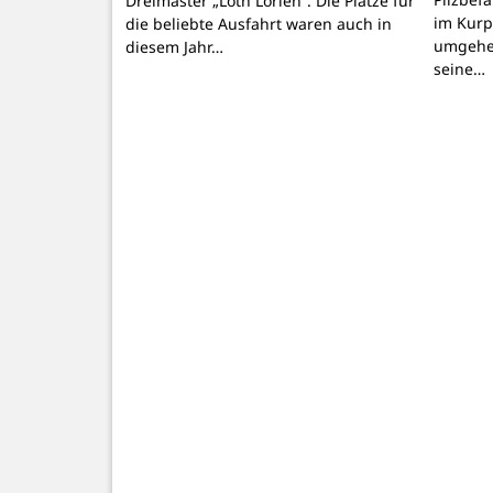
Dreimaster „Loth Lorien“. Die Plätze für
im Kurpa
die beliebte Ausfahrt waren auch in
umgehen
diesem Jahr…
seine…