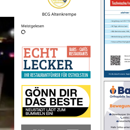
Tourismus-Agentur Lübecker Bucht
AöR
Meistgelesen