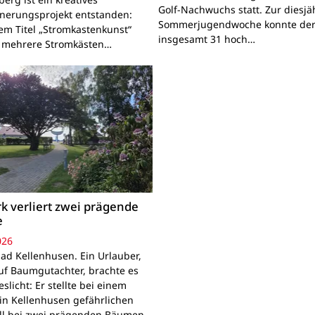
Golf-Nachwuchs statt. Zur diesjä
nerungsprojekt entstanden:
Sommerjugendwoche konnte der
em Titel „Stromkastenkunst“
insgesamt 31 hoch…
 mehrere Stromkästen…
k verliert zwei prägende
e
026
ad Kellenhusen. Ein Urlauber,
uf Baumgutachter, brachte es
slicht: Er stellte bei einem
in Kellenhusen gefährlichen
all bei zwei prägenden Bäumen