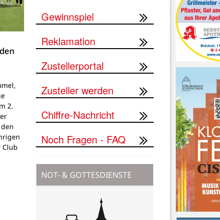
Gewinnspiel
Reklamation
 den
Zustellerportal
mmel,
Zusteller werden
ge
um 2.
Chiffre-Nachricht
er
 den
Noch Fragen - FAQ
hrigen
 Club
NOT- & GOTTESDIENSTE