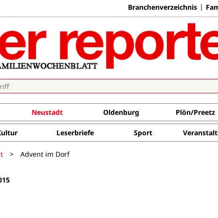
Branchenverzeichnis
Fam
Neustadt
Oldenburg
Plön/Preetz
Kultur
Leserbriefe
Sport
Veranstal
t
>
Advent im Dorf
015