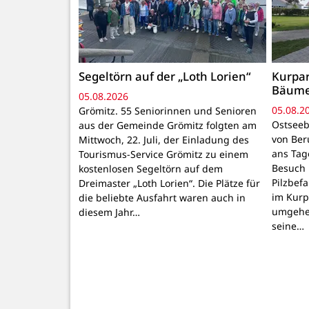
Segeltörn auf der „Loth Lorien“
Kurpar
Bäum
05.08.2026
05.08.2
Grömitz. 55 Seniorinnen und Senioren
Ostseeb
aus der Gemeinde Grömitz folgten am
von Ber
Mittwoch, 22. Juli, der Einladung des
ans Tage
Tourismus-Service Grömitz zu einem
Besuch 
kostenlosen Segeltörn auf dem
Pilzbef
Dreimaster „Loth Lorien“. Die Plätze für
im Kurpa
die beliebte Ausfahrt waren auch in
umgehen
diesem Jahr…
seine…