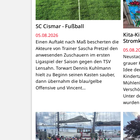
SC Cismar - Fußball
Kita-K
05.08.2026
Strom
Einen Auftakt nach Maß bescherten die
Akteure von Trainer Sascha Pretzel den
05.08.2
anwesenden Zuschauern im ersten
Neustadt
Ligaspiel der Saison gegen den TSV
grauer 
Lensahn. Torwart Dennis Kuhlmann
Idee de
hielt zu Beginn seinen Kasten sauber,
Kindert
dann übernahm die blau/gelbe
Mühlenb
Offensive und Vincent…
Verschö
Unter d
wurden