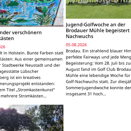
Jugend-Golfwoche an der
Brodauer Mühle begeistert
inder verschönern
Nachwuchs
kästen
05.08.2026
026
Brodau. Ein strahlend blauer Hi
 in Holstein. Bunte Farben statt
perfekte Fairways und jede Men
Kästen: Aus einer gemeinsamen
Begeisterung: Vom 28. Juli bis z
r Stadtwerke Neustadt und der
August fand im Golf Club Brodau
agesstätte Lübscher
Mühle eine lebendige Woche für
erg ist ein kreatives
Golf-Nachwuchs statt. Zur diesjä
nerungsprojekt entstanden:
Sommerjugendwoche konnte der
em Titel „Stromkastenkunst“
insgesamt 31 hoch…
 mehrere Stromkästen…