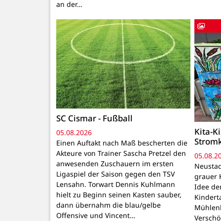
an der…
SC Cismar - Fußball
Kita-K
05.08.2026
Strom
Einen Auftakt nach Maß bescherten die
Akteure von Trainer Sascha Pretzel den
05.08.2
anwesenden Zuschauern im ersten
Neustadt
Ligaspiel der Saison gegen den TSV
grauer 
Lensahn. Torwart Dennis Kuhlmann
Idee de
hielt zu Beginn seinen Kasten sauber,
Kindert
dann übernahm die blau/gelbe
Mühlenb
Offensive und Vincent…
Verschö