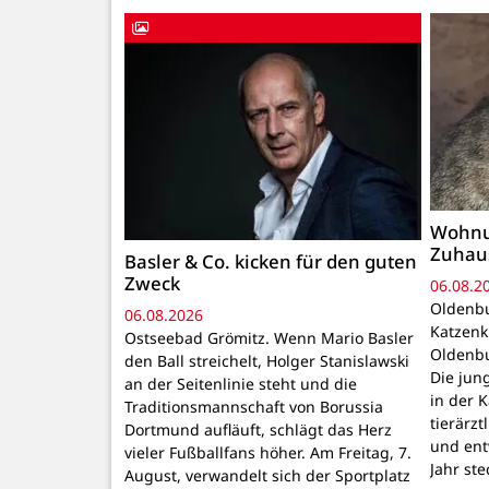
Wohnu
Zuhau
Basler & Co. kicken für den guten
Zweck
06.08.2
Oldenbu
06.08.2026
Katzenk
Ostseebad Grömitz. Wenn Mario Basler
Oldenbu
den Ball streichelt, Holger Stanislawski
Die ju
an der Seitenlinie steht und die
in der 
Traditionsmannschaft von Borussia
tierärzt
Dortmund aufläuft, schlägt das Herz
und ent
vieler Fußballfans höher. Am Freitag, 7.
Jahr ste
August, verwandelt sich der Sportplatz