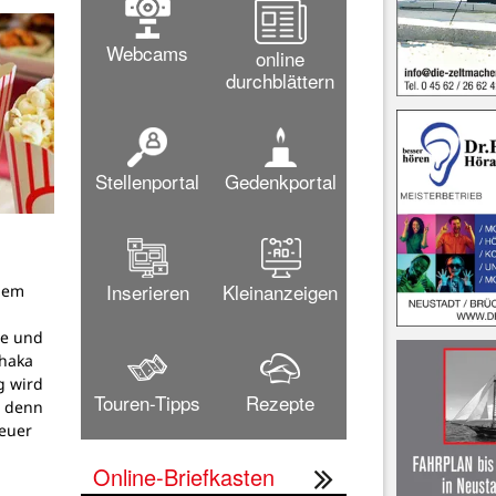
Webcams
online
durchblättern
Stellenportal
Gedenkportal
Inserieren
Kleinanzeigen
dem
g
pe und
thaka
g wird
Touren-Tipps
Rezepte
, denn
teuer
Online-Briefkasten