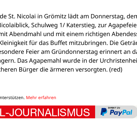
de St. Nicolai in Grömitz lädt am Donnerstag, dem
laiblick, Schulweg 1/ Katerstieg, zur Agapefeier 
 mit Abendmahl und mit einem richtigen Abendess
einigkeit für das Buffet mitzubringen. Die Geträ
esondere Feier am Gründonnerstag erinnert an da
ngern. Das Agapemahl wurde in der Urchristenheit
icheren Bürger die ärmeren versorgten. (red)
unterstützen.
Mehr erfahren