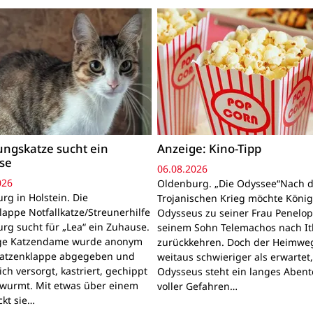
ngskatze sucht ein
Anzeige: Kino-Tipp
se
06.08.2026
026
Oldenburg. „Die Odyssee“Nach 
rg in Holstein. Die
Trojanischen Krieg möchte Köni
lappe Notfallkatze/Streunerhilfe
Odysseus zu seiner Frau Penelo
rg sucht für „Lea“ ein Zuhause.
seinem Sohn Telemachos nach I
nge Katzendame wurde anonym
zurückkehren. Doch der Heimwe
Katzenklappe abgegeben und
weitaus schwieriger als erwartet
lich versorgt, kastriert, gechippt
Odysseus steht ein langes Aben
wurmt. Mit etwas über einem
voller Gefahren…
ckt sie…