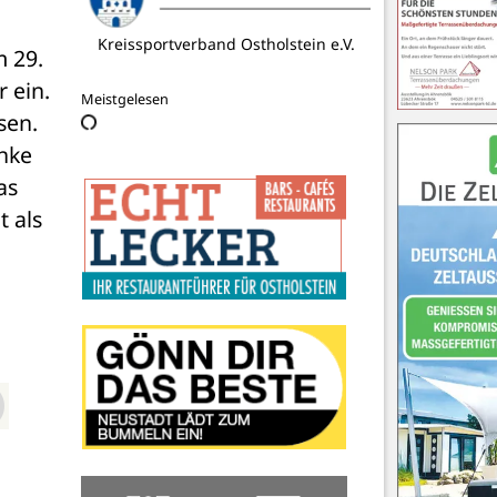
 29. 
Landhaus Kremper Krug
ein. 
Meistgelesen
en. 
nke 
s 
 als 