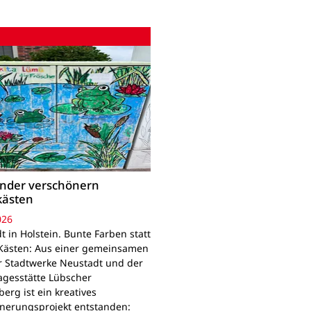
inder verschönern
kästen
026
 in Holstein. Bunte Farben statt
Kästen: Aus einer gemeinsamen
r Stadtwerke Neustadt und der
agesstätte Lübscher
erg ist ein kreatives
nerungsprojekt entstanden: