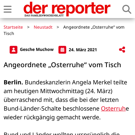
Startseite
>
Neustadt
>
Angeordnete „Osterruhe“ vom
Tisch
Gesche Muchow
24. März 2021
Angeordnete „Osterruhe“ vom Tisch
Berlin. 
Bundeskanzlerin Angela Merkel teilte 
am heutigen Mittwochmittag (24. März) 
überraschend mit, dass die bei der letzten 
Bund-Länder-Schalte beschlossene 
Osterruh
e 
wieder rückgängig gemacht werde. 
Bund und Länder wollten ursprünglich die 