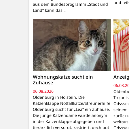
und tei
aus dem Bundesprogramm „Stadt und
Land“ kann das…
Wohnungskatze sucht ein
Anzeig
Zuhause
06.08.2
06.08.2026
Oldenbu
Oldenburg in Holstein. Die
Trojani
Katzenklappe Notfallkatze/Streunerhilfe
Odysseu
Oldenburg sucht für „Lea“ ein Zuhause.
seinem 
Die junge Katzendame wurde anonym
zurückk
in der Katzenklappe abgegeben und
weitaus
tierärztlich versorgt, kastriert, gechippt
Odysseu