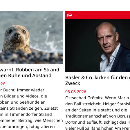
warnt: Robben am Strand
hen Ruhe und Abstand
Basler & Co. kicken für den
Zweck
026
r Bucht. Immer wieder
06.08.2026
n Bilder und Videos, die
Ostseebad Grömitz. Wenn Mario 
obben und Seehunde an
den Ball streichelt, Holger Stanis
teins Stränden zeigen. Zuletzt
an der Seitenlinie steht und die
ein in Timmendorfer Strand
Traditionsmannschaft von Boruss
mmener Beitrag, wie Menschen
Dortmund aufläuft, schlägt das 
bbe umringen, fotografieren
vieler Fußballfans höher. Am Frei