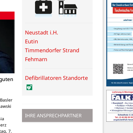
Neustadt i.H.
Eutin
Timmendorfer Strand
Fehmarn
Defibrillatoren Standorte
 guten
Basler
lawski
IHRE ANSPRECHPARTNER
ia
Herz
tag, 7.