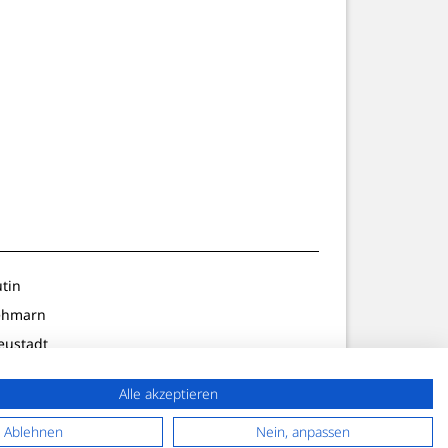
utin
ehmarn
eustadt
ldenburg
Alle akzeptieren
lön/Preetz
f. Strand
Ablehnen
Nein, anpassen