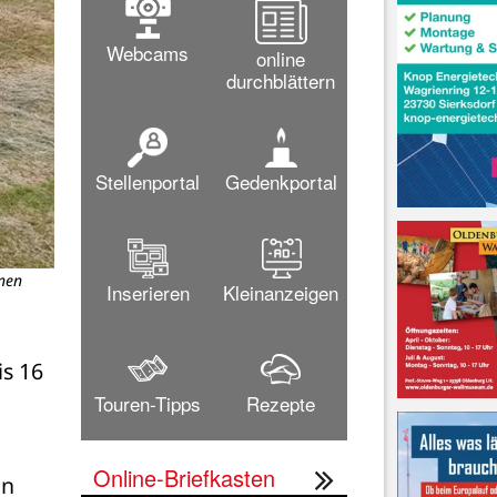
Webcams
online
durchblättern
Stellenportal
Gedenkportal
inen
Inserieren
Kleinanzeigen
s 16 
Touren-Tipps
Rezepte
Online-Briefkasten
n 