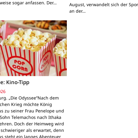
lweise sogar anfassen. Der…
August, verwandelt sich der Spor
an der…
e: Kino-Tipp
026
rg. „Die Odyssee“Nach dem
schen Krieg möchte König
s zu seiner Frau Penelope und
Sohn Telemachos nach Ithaka
ehren. Doch der Heimweg wird
 schwieriger als erwartet, denn
s steht ein langes Abenteuer