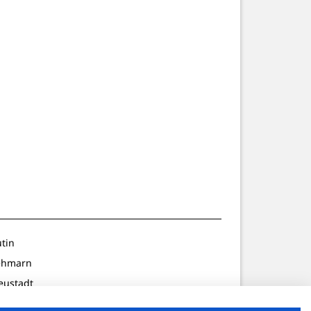
utin
ehmarn
eustadt
ldenburg