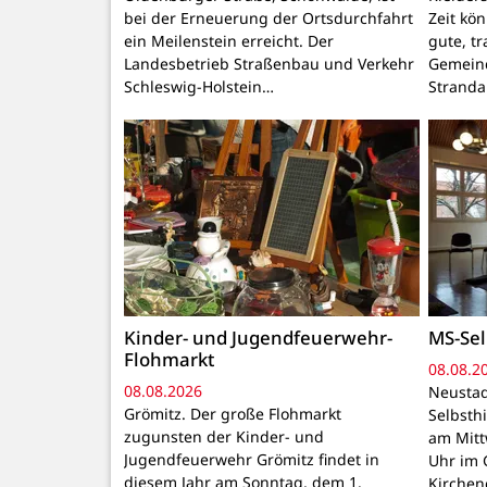
bei der Erneuerung der Ortsdurchfahrt
Zeit kö
ein Meilenstein erreicht. Der
gute, t
Landesbetrieb Straßenbau und Verkehr
Gemeind
Schleswig-Holstein…
Stranda
Kinder- und Jugendfeuerwehr-
MS-Sel
Flohmarkt
08.08.2
08.08.2026
Neustad
Grömitz. Der große Flohmarkt
Selbsthi
zugunsten der Kinder- und
am Mitt
Jugendfeuerwehr Grömitz findet in
Uhr im 
diesem Jahr am Sonntag, dem 1.
Kirchen