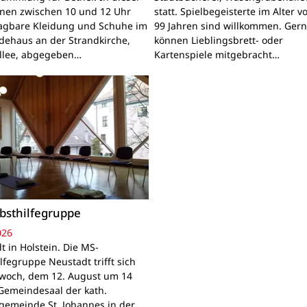
nnen zwischen 10 und 12 Uhr
statt. Spielbegeisterte im Alter v
ragbare Kleidung und Schuhe im
99 Jahren sind willkommen. Ger
ehaus an der Strandkirche,
können Lieblingsbrett- oder
llee, abgegeben…
Kartenspiele mitgebracht…
bsthilfegruppe
026
t in Holstein. Die MS-
lfegruppe Neustadt trifft sich
woch, dem 12. August um 14
Gemeindesaal der kath.
gemeinde St. Johannes in der