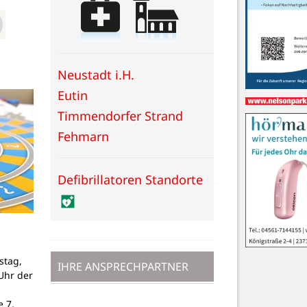
Neustadt i.H.
Eutin
Timmendorfer Strand
Fehmarn
Defibrillatoren Standorte
stag,
IHRE ANSPRECHPARTNER
Uhr der
 7,