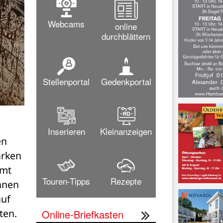
Webcams
online
durchblättern
Stellenportal
Gedenkportal
Inserieren
Kleinanzeigen
n 
rken 
mt 
Touren-Tipps
Rezepte
nen 
uf 
ten.
Online-Briefkasten