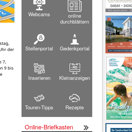
Webcams
online
durchblättern
stag,
Stellenportal
Gedenkportal
Uhr der
 7,
on 9 bis
ne
Inserieren
Kleinanzeigen
Touren-Tipps
Rezepte
Online-Briefkasten