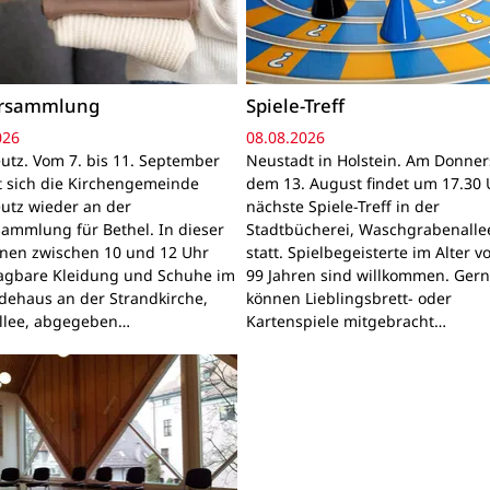
ersammlung
Spiele-Treff
026
08.08.2026
utz. Vom 7. bis 11. September
Neustadt in Holstein. Am Donner
gt sich die Kirchengemeinde
dem 13. August findet um 17.30 
utz wieder an der
nächste Spiele-Treff in der
sammlung für Bethel. In dieser
Stadtbücherei, Waschgrabenallee
nnen zwischen 10 und 12 Uhr
statt. Spielbegeisterte im Alter v
ragbare Kleidung und Schuhe im
99 Jahren sind willkommen. Ger
ehaus an der Strandkirche,
können Lieblingsbrett- oder
llee, abgegeben…
Kartenspiele mitgebracht…