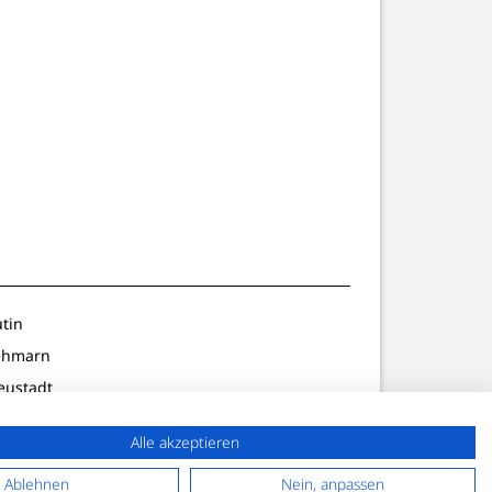
utin
ehmarn
eustadt
ldenburg
Alle akzeptieren
lön/Preetz
f. Strand
Ablehnen
Nein, anpassen