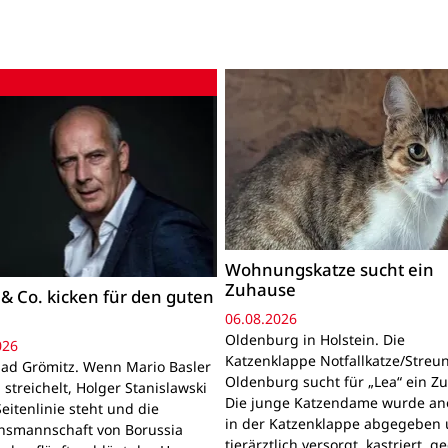
Wohnungskatze sucht ein
Zuhause
 & Co. kicken für den guten
06.08.2026
Oldenburg in Holstein. Die
026
Katzenklappe Notfallkatze/Streun
ad Grömitz. Wenn Mario Basler
Oldenburg sucht für „Lea“ ein Z
 streichelt, Holger Stanislawski
Die junge Katzendame wurde a
eitenlinie steht und die
in der Katzenklappe abgegeben
onsmannschaft von Borussia
tierärztlich versorgt, kastriert, g