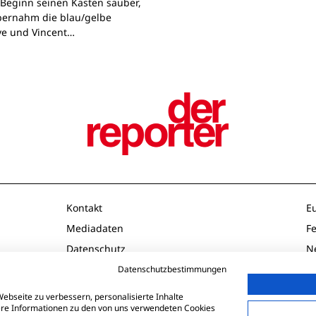
u Beginn seinen Kasten sauber,
ernahm die blau/gelbe
ve und Vincent…
Kontakt
E
Mediadaten
F
Datenschutz
N
Impressum
O
Datenschutzbestimmungen
AGB
P
ebseite zu verbessern, personalisierte Inhalte
tere Informationen zu den von uns verwendeten Cookies
Td