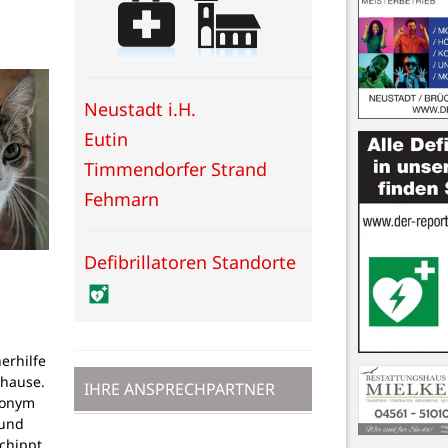
Neustadt i.H.
Eutin
Timmendorfer Strand
Fehmarn
Defibrillatoren Standorte
erhilfe
uhause.
IHRE ANSPRECHPARTNER
nonym
 und
echippt