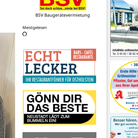
Neustädter Schützengilde e.V.
Meistgelesen