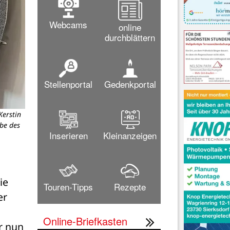
Webcams
online
durchblättern
Stellenportal
Gedenkportal
Kerstin
be des
Inserieren
Kleinanzeigen
e 
Touren-Tipps
Rezepte
r 
Online-Briefkasten
 nun 