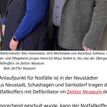
s, Malermeister Alex Hansmann, Dirk Markmann von Autohaus Schnoor, 
en- und Pflegeheim Jürgen Heinrich Muus GmbH (v. lks.) bei der Überga
fallkoffers im Zeittor Museum.
Bild: ZeiTTor Museum
Anlaufpunkt für Notfälle ist in der Neustädter 
s Neustadt, Schashagen und Sierksdorf tragen di
allkoffers mit Defibrillator im 
Zeittor Museum 
de
rechend geschult wurde, kann der Notfallkoffer