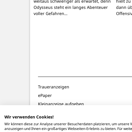
weitaus schwieriger als erwartet, denn
hielt z
Odysseus steht ein langes Abenteuer
dann üb
voller Gefahren…
Offensi
Traueranzeigen
ePaper
Kleinanzeige aufgeben
Gewinnspiele
Wir verwenden Cookies!
Notdienste
Wir können diese zur Analyse unserer Besucherdaten platzieren, um unsere W
anzuzeigen und Ihnen ein großartiges Webseiten-Erlebnis zu bieten. Für wei