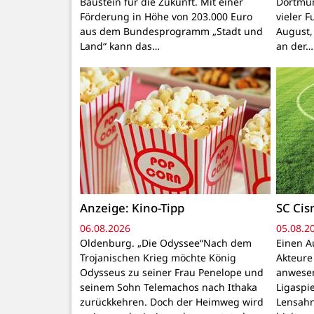
Baustein für die Zukunft. Mit einer
Dortmun
Förderung in Höhe von 203.000 Euro
vieler F
aus dem Bundesprogramm „Stadt und
August,
Land“ kann das…
an der…
Anzeige: Kino-Tipp
SC Cis
06.08.2026
05.08.2
Oldenburg. „Die Odyssee“Nach dem
Einen A
Trojanischen Krieg möchte König
Akteure
Odysseus zu seiner Frau Penelope und
anwesen
seinem Sohn Telemachos nach Ithaka
Ligaspi
zurückkehren. Doch der Heimweg wird
Lensahn