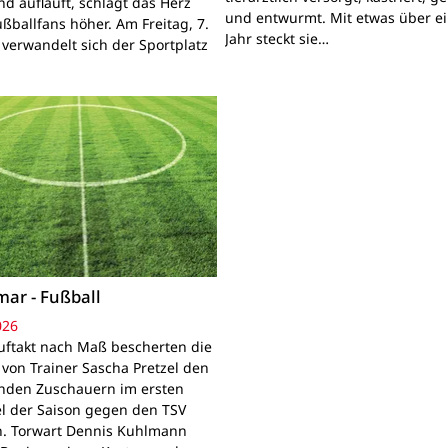
d aufläuft, schlägt das Herz
und entwurmt. Mit etwas über e
ußballfans höher. Am Freitag, 7.
Jahr steckt sie…
 verwandelt sich der Sportplatz
mar - Fußball
026
uftakt nach Maß bescherten die
 von Trainer Sascha Pretzel den
den Zuschauern im ersten
el der Saison gegen den TSV
. Torwart Dennis Kuhlmann