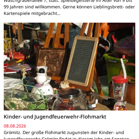
Waschgrabenallee 7, statt. Spielbegeisterte im Alter von 9 bis
99 Jahren sind willkommen. Gerne können Lieblingsbrett- oder
Kartenspiele mitgebracht…
Kinder- und Jugendfeuerwehr-Flohmarkt
08.08.2026
Grömitz. Der große Flohmarkt zugunsten der Kinder- und
Jugendfeuerwehr Grömitz findet in diesem Jahr am Sonntag,