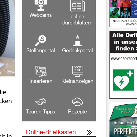
Webcams
online
durchblättern
Stellenportal
Gedenkportal
Inserieren
Kleinanzeigen
ie 
cken 
Touren-Tipps
Rezepte
Online-Briefkasten
t in 