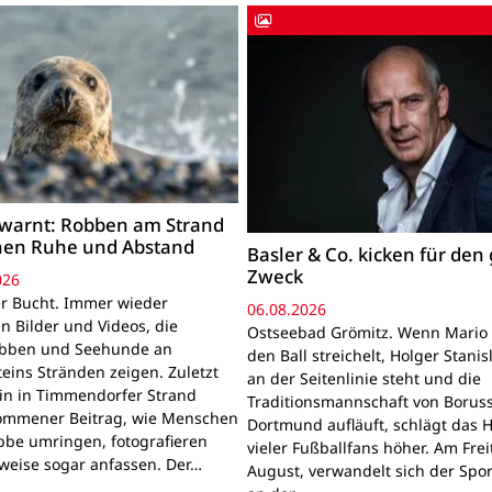
warnt: Robben am Strand
hen Ruhe und Abstand
Basler & Co. kicken für den
Zweck
026
r Bucht. Immer wieder
06.08.2026
n Bilder und Videos, die
Ostseebad Grömitz. Wenn Mario 
obben und Seehunde an
den Ball streichelt, Holger Stanis
teins Stränden zeigen. Zuletzt
an der Seitenlinie steht und die
ein in Timmendorfer Strand
Traditionsmannschaft von Boruss
mmener Beitrag, wie Menschen
Dortmund aufläuft, schlägt das 
bbe umringen, fotografieren
vieler Fußballfans höher. Am Frei
lweise sogar anfassen. Der…
August, verwandelt sich der Spor