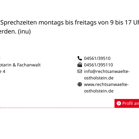
rechzeiten montags bis freitags von 9 bis 17 Uh
rden. (inu)
l
04561/39510
otarin & Fachanwalt
04561/395110
e 4
info@rechtsanwaelte-
ostholstein.de
www.rechtsanwaelte-
ostholstein.de
Profil a