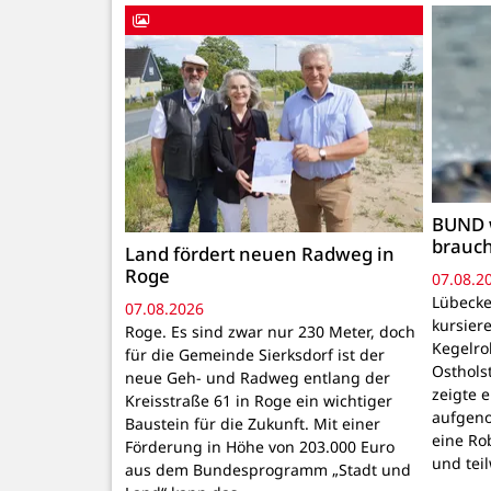
BUND 
brauc
Land fördert neuen Radweg in
Roge
07.08.2
Lübecke
07.08.2026
kursiere
Roge. Es sind zwar nur 230 Meter, doch
Kegelr
für die Gemeinde Sierksdorf ist der
Osthols
neue Geh- und Radweg entlang der
zeigte 
Kreisstraße 61 in Roge ein wichtiger
aufgeno
Baustein für die Zukunft. Mit einer
eine Ro
Förderung in Höhe von 203.000 Euro
und tei
aus dem Bundesprogramm „Stadt und