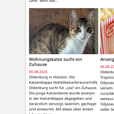
Land“ kann das…
Wohnungskatze sucht ein
Anzeig
Zuhause
06.08.2
06.08.2026
Oldenbu
Oldenburg in Holstein. Die
Trojani
Katzenklappe Notfallkatze/Streunerhilfe
Odysseu
Oldenburg sucht für „Lea“ ein Zuhause.
seinem 
Die junge Katzendame wurde anonym
zurückk
in der Katzenklappe abgegeben und
weitaus
tierärztlich versorgt, kastriert, gechippt
Odysseu
und entwurmt. Mit etwas über einem
voller 