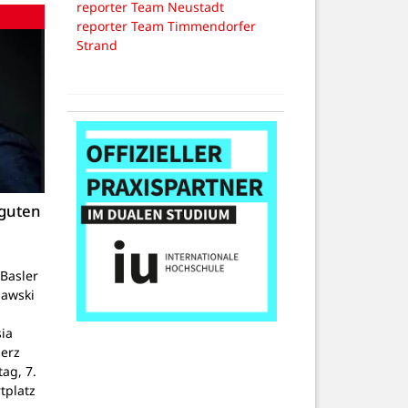
reporter Team Neustadt
reporter Team Timmendorfer
Strand
 guten
Basler
lawski
ia
Herz
tag, 7.
tplatz