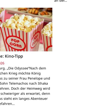
an der…
e: Kino-Tipp
026
rg. „Die Odyssee“Nach dem
schen Krieg möchte König
s zu seiner Frau Penelope und
Sohn Telemachos nach Ithaka
ehren. Doch der Heimweg wird
 schwieriger als erwartet, denn
s steht ein langes Abenteuer
Gefahren…