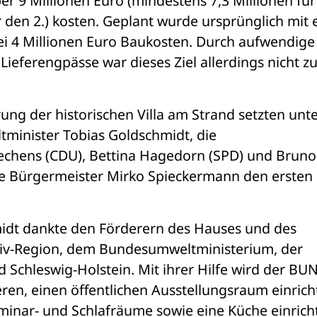
r 9 Millionen Euro (mindestens 7,3 Millionen für
r den 2.) kosten. Geplant wurde ursprünglich mit e
bei 4 Millionen Euro Baukosten. Durch aufwendige 
eferengpässe war dieses Ziel allerdings nicht zu
ng der historischen Villa am Strand setzten unte
minister Tobias Goldschmidt, die 
hens (CDU), Bettina Hagedorn (SPD) und Bruno 
e Bürgermeister Mirko Spieckermann den ersten 
idt dankte den Förderern des Hauses und des 
iv-Region, dem Bundesumweltministerium, der 
chleswig-Holstein. Mit ihrer Hilfe wird der BUN
ren, einen öffentlichen Ausstellungsraum einrich
inar- und Schlafräume sowie eine Küche einricht