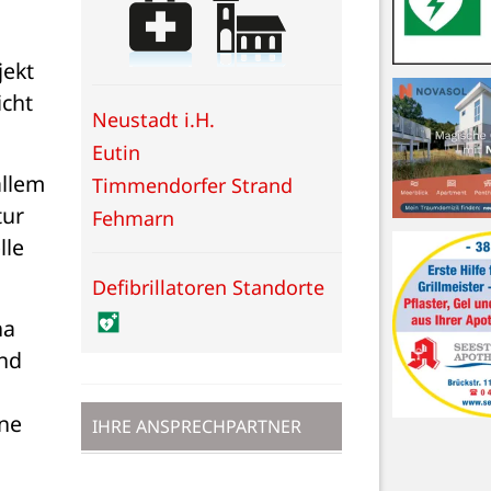
ekt 
cht 
Neustadt i.H.
Eutin
llem 
Timmendorfer Strand
ur 
Fehmarn
le 
Defibrillatoren Standorte
a 
nd 
ne 
IHRE ANSPRECHPARTNER