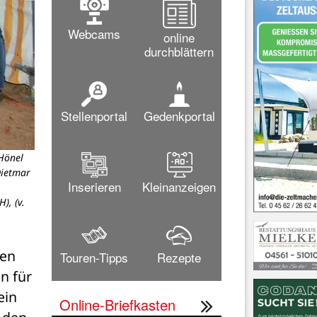
Webcams
online
durchblättern
Stellenportal
Gedenkportal
Hönel
Aktuelle Ansicht: Der ehema
Dietmar
Inserieren
Kleinanzeigen
), (v.
en 
Touren-Tipps
Rezepte
 für 
in 
Online-Briefkasten