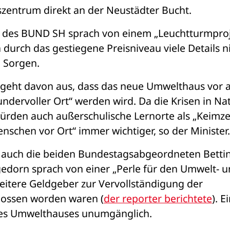
szentrum direkt an der Neustädter Bucht. 
r des BUND SH sprach von einem „Leuchtturmproj
durch das gestiegene Preisniveau viele Details ni
m Sorgen. 
geht davon aus, dass das neue Umwelthaus vor a
ndervoller Ort“ werden wird. Da die Krisen in Nat
rden auch außerschulische Lernorte als „Keimzel
nschen vor Ort“ immer wichtiger, so der Minister.
n auch die beiden Bundestagsabgeordneten Bettin
orn sprach von einer „Perle für den Umwelt- u
eitere Geldgeber zur Vervollständigung der 
lossen worden waren (
der reporter berichtete
). Ei
des Umwelthauses unumgänglich. 