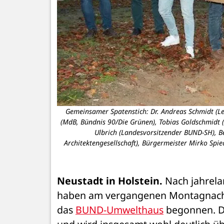
t. (Grafik: IBUS
Gemeinsamer Spatenstich: Dr. Andreas Schmidt (L
(MdB, Bündnis 90/Die Grünen), Tobias Goldschmidt 
Ulbrich (Landesvorsitzender BUND-SH), B
Architektengesellschaft), Bürgermeister Mirko Spie
Neustadt in Holstein.
 Nach jahrel
haben am vergangenen Montagnach
das 
BUND-Umwelthaus
 begonnen. D