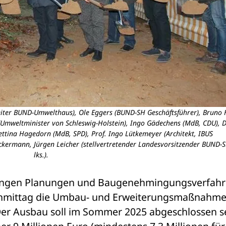
eiter BUND-Umwelthaus), Ole Eggers (BUND-SH Geschäftsführer), Bruno 
(Umweltminister von Schleswig-Holstein), Ingo Gädechens (MdB, CDU), 
ettina Hagedorn (MdB, SPD), Prof. Ingo Lütkemeyer (Architekt, IBUS
ckermann, Jürgen Leicher (stellvertretender Landesvorsitzender BUND-SH
lks.).
angen Planungen und Baugenehmingungsverfahr
mittag die Umbau- und Erweiterungsmaßnahmen
er Ausbau soll im Sommer 2025 abgeschlossen se