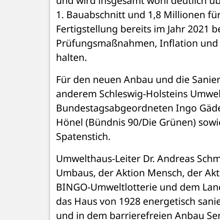
und wird insgesamt wohl deutlich übe
1. Bauabschnitt und 1,8 Millionen fü
Fertigstellung bereits im Jahr 2021 
Prüfungsmaßnahmen, Inflation und Li
halten.
Für den neuen Anbau und die Sanieru
anderem Schleswig-Holsteins Umwelt
Bundestagsabgeordneten Ingo Gädec
Hönel (Bündnis 90/Die Grünen) sowi
Spatenstich. 
Umwelthaus-Leiter Dr. Andreas Schm
Umbaus, der Aktion Mensch, der Akt
BINGO-Umweltlotterie und dem Land S
das Haus von 1928 energetisch sanie
und in dem barrierefreien Anbau Sem