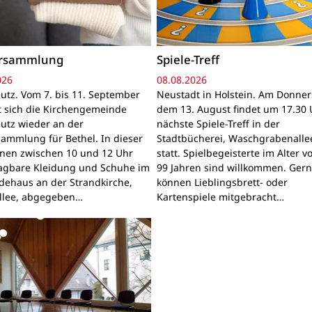
ersammlung
Spiele-Treff
026
08.08.2026
utz. Vom 7. bis 11. September
Neustadt in Holstein. Am Donner
gt sich die Kirchengemeinde
dem 13. August findet um 17.30 
utz wieder an der
nächste Spiele-Treff in der
sammlung für Bethel. In dieser
Stadtbücherei, Waschgrabenallee
nnen zwischen 10 und 12 Uhr
statt. Spielbegeisterte im Alter v
ragbare Kleidung und Schuhe im
99 Jahren sind willkommen. Ger
ehaus an der Strandkirche,
können Lieblingsbrett- oder
llee, abgegeben…
Kartenspiele mitgebracht…