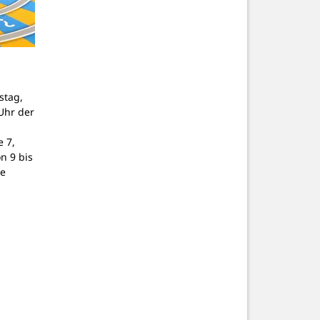
stag,
Uhr der
 7,
on 9 bis
ne