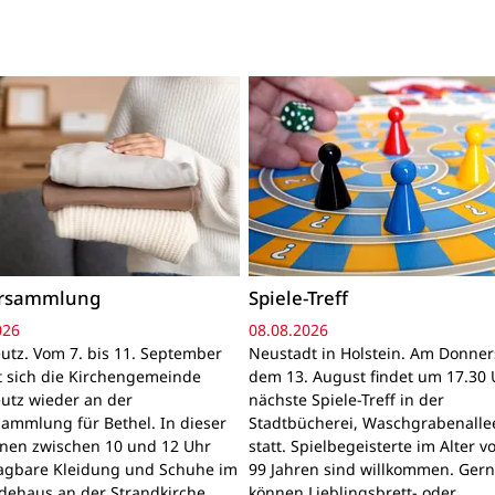
ersammlung
Spiele-Treff
026
08.08.2026
utz. Vom 7. bis 11. September
Neustadt in Holstein. Am Donner
gt sich die Kirchengemeinde
dem 13. August findet um 17.30 
utz wieder an der
nächste Spiele-Treff in der
sammlung für Bethel. In dieser
Stadtbücherei, Waschgrabenallee
nnen zwischen 10 und 12 Uhr
statt. Spielbegeisterte im Alter v
ragbare Kleidung und Schuhe im
99 Jahren sind willkommen. Ger
ehaus an der Strandkirche,
können Lieblingsbrett- oder