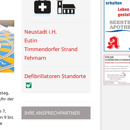
Neustadt i.H.
Eutin
Timmendorfer Strand
Fehmarn
Defibrillatoren Standorte
stag,
Uhr der
 7,
IHRE ANSPRECHPARTNER
on 9 bis
ne