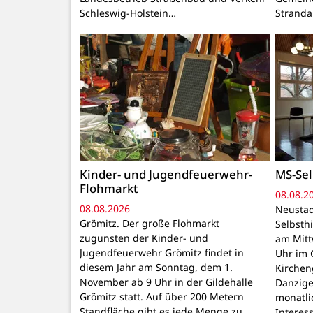
Schleswig-Holstein…
Stranda
Kinder- und Jugendfeuerwehr-
MS-Sel
Flohmarkt
08.08.2
08.08.2026
Neustad
Grömitz. Der große Flohmarkt
Selbsthi
zugunsten der Kinder- und
am Mitt
Jugendfeuerwehr Grömitz findet in
Uhr im 
diesem Jahr am Sonntag, dem 1.
Kirchen
November ab 9 Uhr in der Gildehalle
Danzige
Grömitz statt. Auf über 200 Metern
monatli
Standfläche gibt es jede Menge zu
Interes