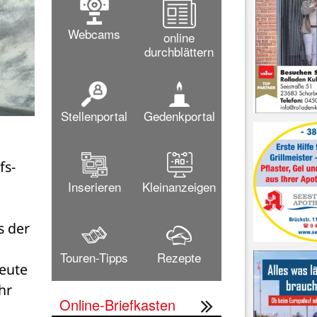
Webcams
online
durchblättern
Stellenportal
Gedenkportal
fs-
Inserieren
Kleinanzeigen
 der 
Touren-Tipps
Rezepte
eute 
r 
Online-Briefkasten