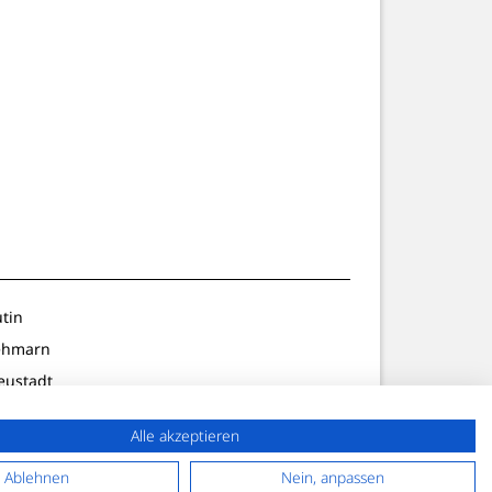
utin
ehmarn
eustadt
ldenburg
Alle akzeptieren
lön/Preetz
f. Strand
Ablehnen
Nein, anpassen