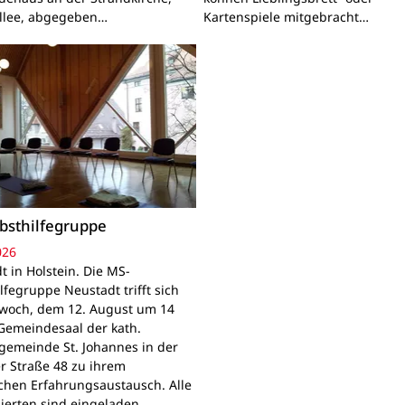
llee, abgegeben…
Kartenspiele mitgebracht…
bsthilfegruppe
026
t in Holstein. Die MS-
lfegruppe Neustadt trifft sich
woch, dem 12. August um 14
Gemeindesaal der kath.
gemeinde St. Johannes in der
r Straße 48 zu ihrem
chen Erfahrungsaustausch. Alle
sierten sind eingeladen.…