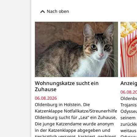
Nach oben
Wohnungskatze sucht ein
Anzeig
Zuhause
06.08.2
06.08.2026
Oldenbu
Oldenburg in Holstein. Die
Trojani
Katzenklappe Notfallkatze/Streunerhilfe
Odysseu
Oldenburg sucht für „Lea“ ein Zuhause.
seinem 
Die junge Katzendame wurde anonym
zurückk
in der Katzenklappe abgegeben und
weitaus
tierärztlich versorgt, kastriert, gechippt
Odysseu