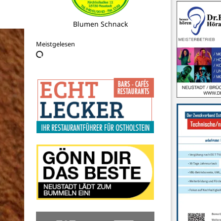
NLC Neustädter Leichtathletik Club
Meistgelesen