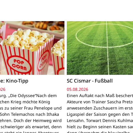
e: Kino-Tipp
SC Cismar - Fußball
026
05.08.2026
rg. „Die Odyssee“Nach dem
Einen Auftakt nach Maß bescher
schen Krieg möchte König
Akteure von Trainer Sascha Pretz
s zu seiner Frau Penelope und
anwesenden Zuschauern im erst
Sohn Telemachos nach Ithaka
Ligaspiel der Saison gegen den 
ehren. Doch der Heimweg wird
Lensahn. Torwart Dennis Kuhlm
 schwieriger als erwartet, denn
hielt zu Beginn seinen Kasten sa
s steht ein langes Abenteuer
dann übernahm die blau/gelbe