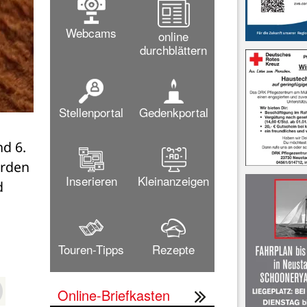
Webcams
online
durchblättern
Stellenportal
Gedenkportal
d 6. 
rden 
Inserieren
Kleinanzeigen
 
Touren-Tipps
Rezepte
Online-Briefkasten