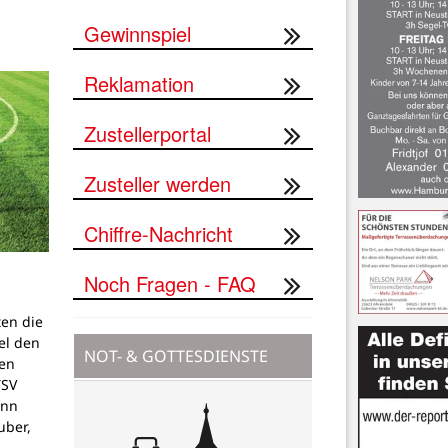
Gewinnspiel
Reklamation
Zustellerportal
Zusteller werden
Chiffre-Nachricht
Noch Fragen - FAQ
ten die
el den
NOT- & GOTTESDIENSTE
en
TSV
ann
uber,