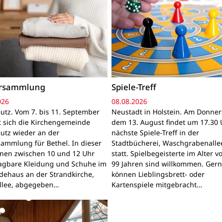
ersammlung
Spiele-Treff
026
08.08.2026
utz. Vom 7. bis 11. September
Neustadt in Holstein. Am Donner
gt sich die Kirchengemeinde
dem 13. August findet um 17.30 
utz wieder an der
nächste Spiele-Treff in der
sammlung für Bethel. In dieser
Stadtbücherei, Waschgrabenallee
nnen zwischen 10 und 12 Uhr
statt. Spielbegeisterte im Alter v
ragbare Kleidung und Schuhe im
99 Jahren sind willkommen. Ger
ehaus an der Strandkirche,
können Lieblingsbrett- oder
llee, abgegeben…
Kartenspiele mitgebracht…