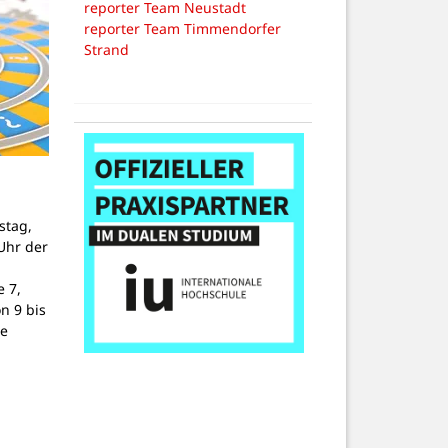
reporter Team Neustadt
reporter Team Timmendorfer
Strand
stag,
Uhr der
 7,
on 9 bis
ne