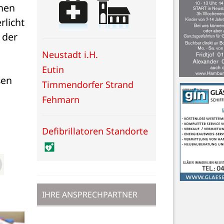
nen 
licht 
der 
Neustadt i.H.
Eutin
en 
Timmendorfer Strand
Fehmarn
Defibrillatoren Standorte
IHRE ANSPRECHPARTNER