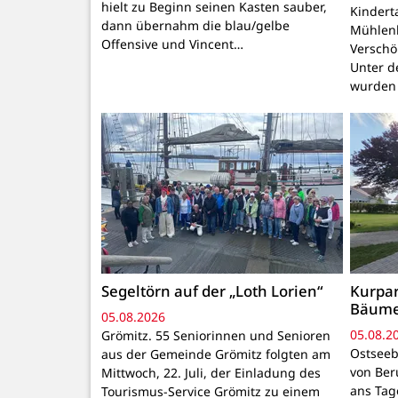
hielt zu Beginn seinen Kasten sauber,
Kindert
dann übernahm die blau/gelbe
Mühlenb
Offensive und Vincent…
Verschö
Unter d
wurden
Segeltörn auf der „Loth Lorien“
Kurpar
Bäum
05.08.2026
05.08.2
Grömitz. 55 Seniorinnen und Senioren
Ostseeb
aus der Gemeinde Grömitz folgten am
von Ber
Mittwoch, 22. Juli, der Einladung des
ans Tage
Tourismus-Service Grömitz zu einem