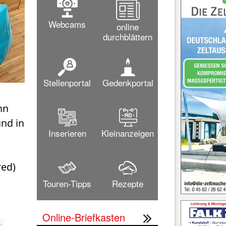
Webcams
online
durchblättern
Stellenportal
Gedenkportal
n 
d in 
Inserieren
Kleinanzeigen
red)
Touren-Tipps
Rezepte
Online-Briefkasten