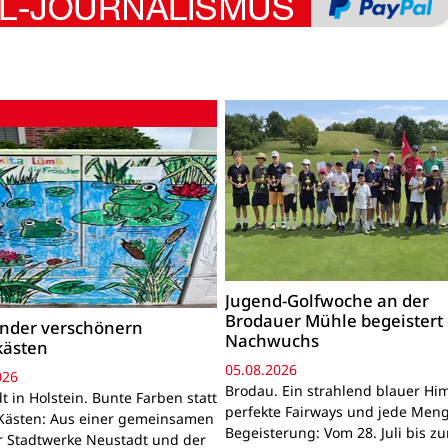
Jugend-Golfwoche an der
Brodauer Mühle begeistert
inder verschönern
Nachwuchs
kästen
05.08.2026
026
Brodau. Ein strahlend blauer Hi
 in Holstein. Bunte Farben statt
perfekte Fairways und jede Men
Kästen: Aus einer gemeinsamen
Begeisterung: Vom 28. Juli bis z
r Stadtwerke Neustadt und der