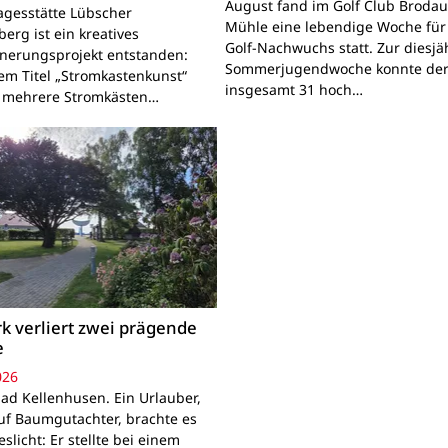
August fand im Golf Club Brodau
agesstätte Lübscher
Mühle eine lebendige Woche für
erg ist ein kreatives
Golf-Nachwuchs statt. Zur diesjä
nerungsprojekt entstanden:
Sommerjugendwoche konnte der
em Titel „Stromkastenkunst“
insgesamt 31 hoch…
 mehrere Stromkästen…
k verliert zwei prägende
e
026
ad Kellenhusen. Ein Urlauber,
uf Baumgutachter, brachte es
slicht: Er stellte bei einem