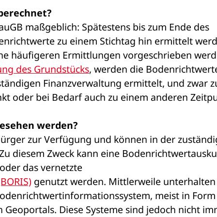
berechnet?
BauGB maßgeblich: Spätestens bis zum Ende des 
richtwerte zu einem Stichtag hin ermittelt werd
ne häufigeren Ermittlungen vorgeschrieben werde
ng des Grundstücks
, werden die Bodenrichtwerte
ändigen Finanzverwaltung ermittelt, und zwar z
nkt oder bei Bedarf auch zu einem anderen Zeitpu
gesehen werden?
ürger zur Verfügung und können in der zuständi
 Zu diesem Zweck kann eine Bodenrichtwertauskun
der jeweiligen Gremien angefordert oder das vernetzte 
(BORIS)
 genutzt werden. Mittlerweile unterhalten 
odenrichtwertinformationssystem, meist in Form 
n Geoportals. Diese Systeme sind jedoch nicht im