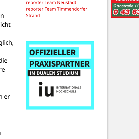
reporter Team Neustadt
reporter Team Timmendorfer
n 
Strand
cht 
ich, 
ie 
e 
 er 
 