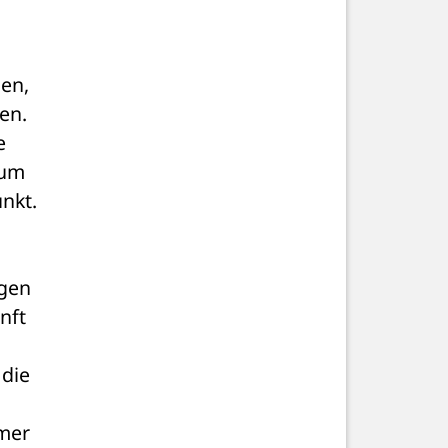
en, 
n. 
 
um 
nkt.
gen 
ft 
die 
mer 