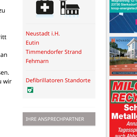
u 
Neustadt i.H.
tt 
Eutin
Timmendorfer Strand
an 
Fehmarn
en. 
Defibrillatoren Standorte
 wir 
IHRE ANSPRECHPARTNER