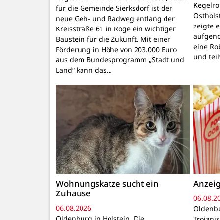
Kegelr
für die Gemeinde Sierksdorf ist der
Osthols
neue Geh- und Radweg entlang der
zeigte 
Kreisstraße 61 in Roge ein wichtiger
aufgeno
Baustein für die Zukunft. Mit einer
eine Ro
Förderung in Höhe von 203.000 Euro
und tei
aus dem Bundesprogramm „Stadt und
Land“ kann das…
Wohnungskatze sucht ein
Anzeig
Zuhause
06.08.2
06.08.2026
Oldenbu
Oldenburg in Holstein. Die
Trojani