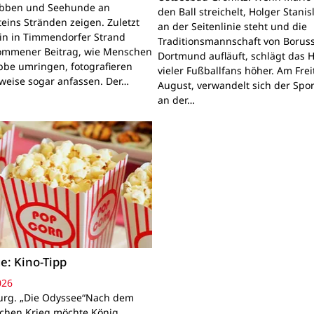
obben und Seehunde an
den Ball streichelt, Holger Stanis
teins Stränden zeigen. Zuletzt
an der Seitenlinie steht und die
ein in Timmendorfer Strand
Traditionsmannschaft von Boruss
mmener Beitrag, wie Menschen
Dortmund aufläuft, schlägt das 
bbe umringen, fotografieren
vieler Fußballfans höher. Am Frei
lweise sogar anfassen. Der…
August, verwandelt sich der Spor
an der…
e: Kino-Tipp
026
rg. „Die Odyssee“Nach dem
schen Krieg möchte König