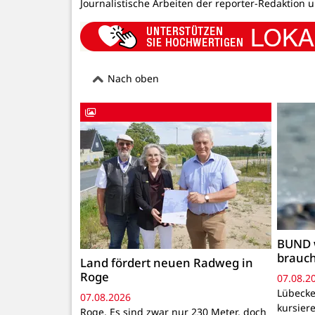
Journalistische Arbeiten der reporter-Redaktion 
Nach oben
BUND 
brauc
Land fördert neuen Radweg in
Roge
07.08.2
Lübecke
07.08.2026
kursiere
Roge. Es sind zwar nur 230 Meter, doch