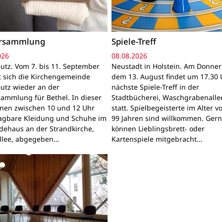
ersammlung
Spiele-Treff
026
08.08.2026
utz. Vom 7. bis 11. September
Neustadt in Holstein. Am Donner
gt sich die Kirchengemeinde
dem 13. August findet um 17.30 
utz wieder an der
nächste Spiele-Treff in der
sammlung für Bethel. In dieser
Stadtbücherei, Waschgrabenallee
nnen zwischen 10 und 12 Uhr
statt. Spielbegeisterte im Alter v
ragbare Kleidung und Schuhe im
99 Jahren sind willkommen. Ger
ehaus an der Strandkirche,
können Lieblingsbrett- oder
llee, abgegeben…
Kartenspiele mitgebracht…