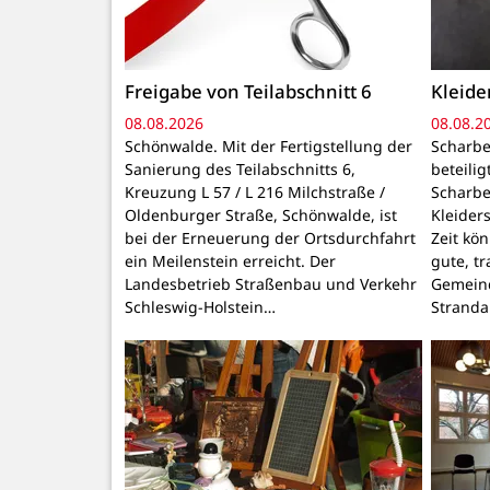
Freigabe von Teilabschnitt 6
Kleid
08.08.2026
08.08.2
Schönwalde. Mit der Fertigstellung der
Scharbe
Sanierung des Teilabschnitts 6,
beteili
Kreuzung L 57 / L 216 Milchstraße /
Scharbe
Oldenburger Straße, Schönwalde, ist
Kleider
bei der Erneuerung der Ortsdurchfahrt
Zeit kö
ein Meilenstein erreicht. Der
gute, t
Landesbetrieb Straßenbau und Verkehr
Gemeind
Schleswig-Holstein…
Stranda