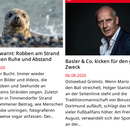
warnt: Robben am Strand
hen Ruhe und Abstand
Basler & Co. kicken für den
Zweck
026
r Bucht. Immer wieder
06.08.2026
n Bilder und Videos, die
Ostseebad Grömitz. Wenn Mario 
obben und Seehunde an
den Ball streichelt, Holger Stanis
teins Stränden zeigen. Zuletzt
an der Seitenlinie steht und die
ein in Timmendorfer Strand
Traditionsmannschaft von Boruss
mmener Beitrag, wie Menschen
Dortmund aufläuft, schlägt das 
bbe umringen, fotografieren
vieler Fußballfans höher. Am Frei
lweise sogar anfassen. Der…
August, verwandelt sich der Spor
an der…