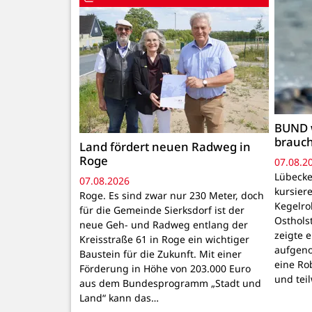
BUND 
brauc
Land fördert neuen Radweg in
Roge
07.08.2
Lübecke
07.08.2026
kursiere
Roge. Es sind zwar nur 230 Meter, doch
Kegelr
für die Gemeinde Sierksdorf ist der
Osthols
neue Geh- und Radweg entlang der
zeigte 
Kreisstraße 61 in Roge ein wichtiger
aufgeno
Baustein für die Zukunft. Mit einer
eine Ro
Förderung in Höhe von 203.000 Euro
und tei
aus dem Bundesprogramm „Stadt und
Land“ kann das…