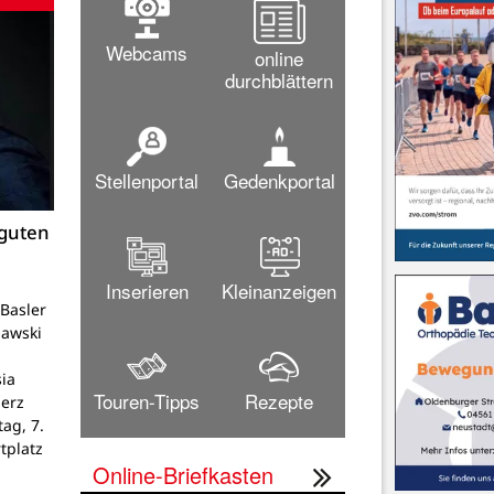
Webcams
online
durchblättern
Stellenportal
Gedenkportal
 guten
Inserieren
Kleinanzeigen
Basler
lawski
ia
Touren-Tipps
Rezepte
Herz
tag, 7.
tplatz
Online-Briefkasten