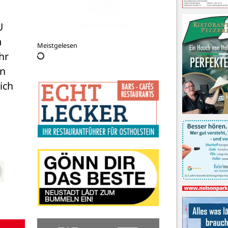
 
ARBOREA
 
Meistgelesen
r 
n 
ch 