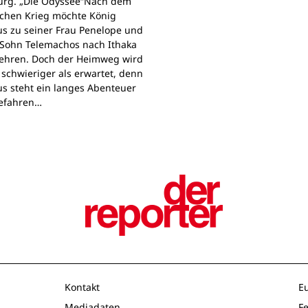
rg. „Die Odyssee“Nach dem
schen Krieg möchte König
s zu seiner Frau Penelope und
Sohn Telemachos nach Ithaka
ehren. Doch der Heimweg wird
 schwieriger als erwartet, denn
s steht ein langes Abenteuer
Gefahren…
Kontakt
E
Mediadaten
F