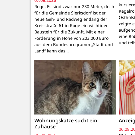
07.08.2026
kursiere
Roge. Es sind zwar nur 230 Meter, doch
Kegelr
für die Gemeinde Sierksdorf ist der
Osthols
neue Geh- und Radweg entlang der
zeigte 
Kreisstraße 61 in Roge ein wichtiger
aufgeno
Baustein für die Zukunft. Mit einer
eine Ro
Förderung in Höhe von 203.000 Euro
und tei
aus dem Bundesprogramm „Stadt und
Land“ kann das…
Wohnungskatze sucht ein
Anzeig
Zuhause
06.08.2