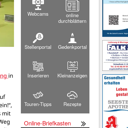
Webcams
online
durchblättern
Stellenportal
Gedenkportal
Inserieren
Kleinanzeigen
ng 
in 
f 
Touren-Tipps
Rezepte
n!“, 
 mit 
Weg 
Online-Briefkasten