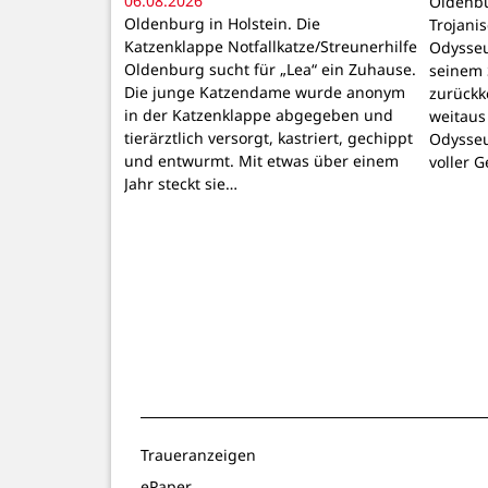
06.08.2026
Oldenbu
Oldenburg in Holstein. Die
Trojani
Katzenklappe Notfallkatze/Streunerhilfe
Odysseu
Oldenburg sucht für „Lea“ ein Zuhause.
seinem 
Die junge Katzendame wurde anonym
zurückk
in der Katzenklappe abgegeben und
weitaus
tierärztlich versorgt, kastriert, gechippt
Odysseu
und entwurmt. Mit etwas über einem
voller 
Jahr steckt sie…
Traueranzeigen
ePaper