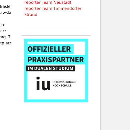
reporter Team Neustadt
Basler
reporter Team Timmendorfer
lawski
Strand
ia
Herz
tag, 7.
tplatz