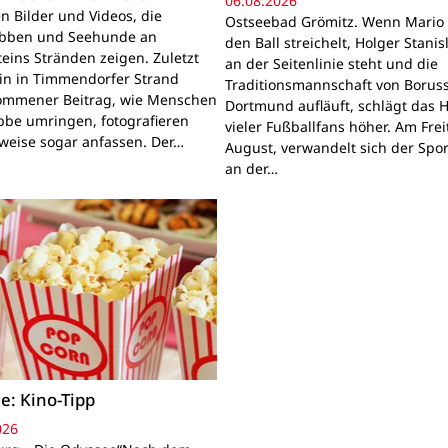
06.08.2026
n Bilder und Videos, die
Ostseebad Grömitz. Wenn Mario 
obben und Seehunde an
den Ball streichelt, Holger Stanis
teins Stränden zeigen. Zuletzt
an der Seitenlinie steht und die
ein in Timmendorfer Strand
Traditionsmannschaft von Boruss
mmener Beitrag, wie Menschen
Dortmund aufläuft, schlägt das 
bbe umringen, fotografieren
vieler Fußballfans höher. Am Frei
lweise sogar anfassen. Der…
August, verwandelt sich der Spor
an der…
e: Kino-Tipp
026