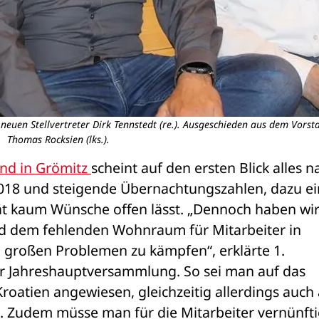
neuen Stellvertreter Dirk Tennstedt (re.). Ausgeschieden aus dem Vorsta
Thomas Rocksien (lks.).
nd in Grömitz 
scheint auf den ersten Blick alles na
018 und steigende Übernachtungszahlen, dazu ein
tät kaum Wünsche offen lässt. „Dennoch haben wir
nd dem fehlenden Wohnraum für Mitarbeiter in 
 großen Problemen zu kämpfen“, erklärte 1. 
r Jahreshauptversammlung. So sei man auf das 
roatien angewiesen, gleichzeitig allerdings auch 
. Zudem müsse man für die Mitarbeiter vernünfti