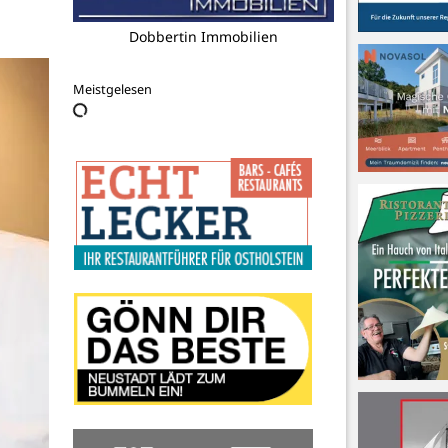
HSG Ostsee Betriebs-und
Vermarktungs UG
(haftungsbeschränkt)
Meistgelesen