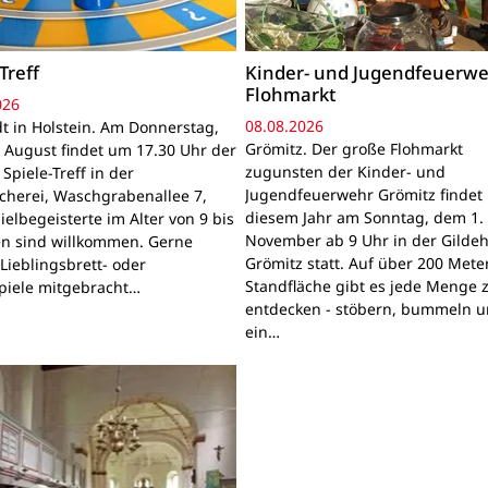
Treff
Kinder- und Jugendfeuerwe
Flohmarkt
026
08.08.2026
t in Holstein. Am Donnerstag,
Grömitz. Der große Flohmarkt
 August findet um 17.30 Uhr der
zugunsten der Kinder- und
Spiele-Treff in der
Jugendfeuerwehr Grömitz findet 
cherei, Waschgrabenallee 7,
diesem Jahr am Sonntag, dem 1.
pielbegeisterte im Alter von 9 bis
November ab 9 Uhr in der Gildeh
en sind willkommen. Gerne
Grömitz statt. Auf über 200 Mete
Lieblingsbrett- oder
Standfläche gibt es jede Menge 
piele mitgebracht…
entdecken - stöbern, bummeln u
ein…