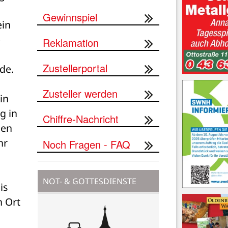
Online-Briefkasten
in 
Gewinnspiel
 
Reklamation
de.
Zustellerportal
in 
Zusteller werden
 in 
en 
Chiffre-Nachricht
r 
Noch Fragen - FAQ
s 
NOT- & GOTTESDIENSTE
 Ort 