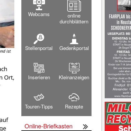
Webcams
online
durchblättern
nd ist
Stellenportal
Gedenkportal
ch 
 Ort, 
Inserieren
Kleinanzeigen
 
Touren-Tipps
Rezepte
auf 
ge 