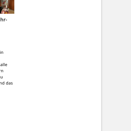
hr-
in
alle
rn
zu
nd das