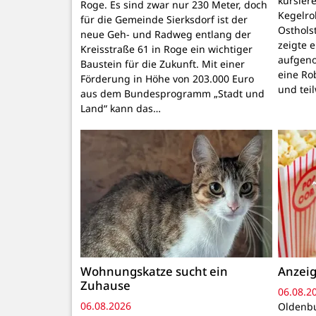
kursiere
Roge. Es sind zwar nur 230 Meter, doch
Kegelr
für die Gemeinde Sierksdorf ist der
Osthols
neue Geh- und Radweg entlang der
zeigte 
Kreisstraße 61 in Roge ein wichtiger
aufgeno
Baustein für die Zukunft. Mit einer
eine Ro
Förderung in Höhe von 203.000 Euro
und tei
aus dem Bundesprogramm „Stadt und
Land“ kann das…
Wohnungskatze sucht ein
Anzeig
Zuhause
06.08.2
06.08.2026
Oldenbu