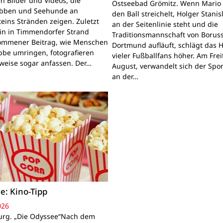
n Bilder und Videos, die
Ostseebad Grömitz. Wenn Mario 
obben und Seehunde an
den Ball streichelt, Holger Stanis
teins Stränden zeigen. Zuletzt
an der Seitenlinie steht und die
ein in Timmendorfer Strand
Traditionsmannschaft von Boruss
mmener Beitrag, wie Menschen
Dortmund aufläuft, schlägt das 
bbe umringen, fotografieren
vieler Fußballfans höher. Am Frei
lweise sogar anfassen. Der…
August, verwandelt sich der Spor
an der…
e: Kino-Tipp
026
rg. „Die Odyssee“Nach dem