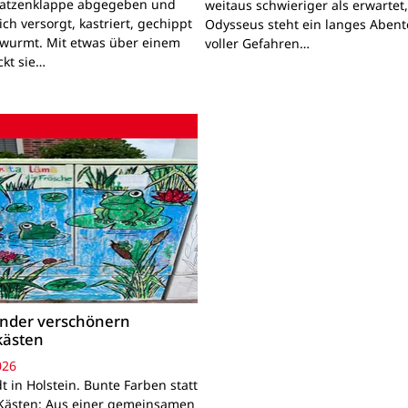
Katzenklappe abgegeben und
weitaus schwieriger als erwartet
lich versorgt, kastriert, gechippt
Odysseus steht ein langes Aben
wurmt. Mit etwas über einem
voller Gefahren…
ckt sie…
inder verschönern
kästen
026
 in Holstein. Bunte Farben statt
Kästen: Aus einer gemeinsamen