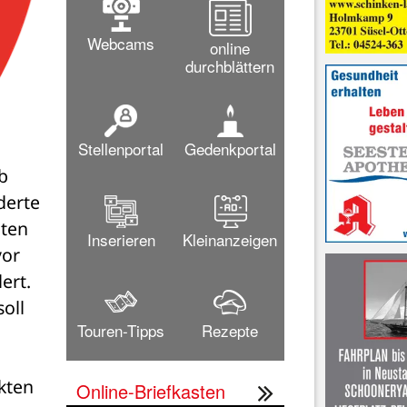
Webcams
online
durchblättern
Stellenportal
Gedenkportal
 
erte 
ten 
Inserieren
Kleinanzeigen
or 
rt. 
ll 
Touren-Tipps
Rezepte
ten 
Online-Briefkasten