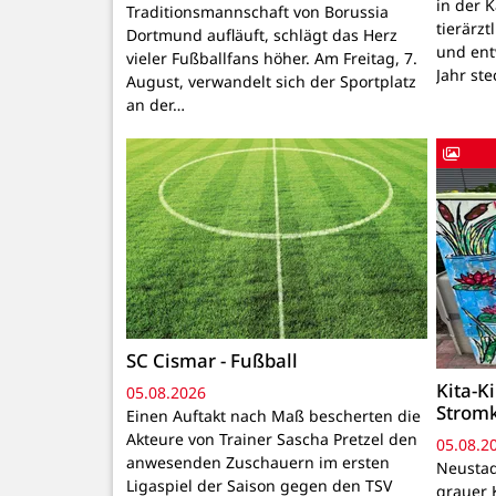
in der 
Traditionsmannschaft von Borussia
tierärzt
Dortmund aufläuft, schlägt das Herz
und ent
vieler Fußballfans höher. Am Freitag, 7.
Jahr ste
August, verwandelt sich der Sportplatz
an der…
SC Cismar - Fußball
Kita-K
05.08.2026
Strom
Einen Auftakt nach Maß bescherten die
Akteure von Trainer Sascha Pretzel den
05.08.2
anwesenden Zuschauern im ersten
Neustadt
Ligaspiel der Saison gegen den TSV
grauer 