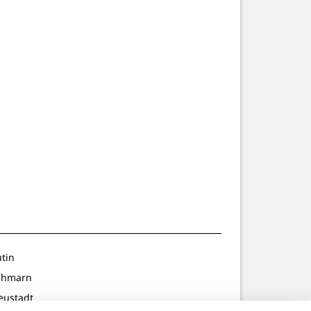
utin
ehmarn
eustadt