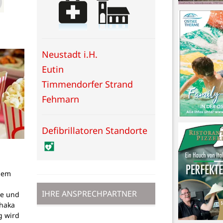
Neustadt i.H.
Eutin
Timmendorfer Strand
Fehmarn
Defibrillatoren Standorte
dem
g
IHRE ANSPRECHPARTNER
pe und
thaka
g wird