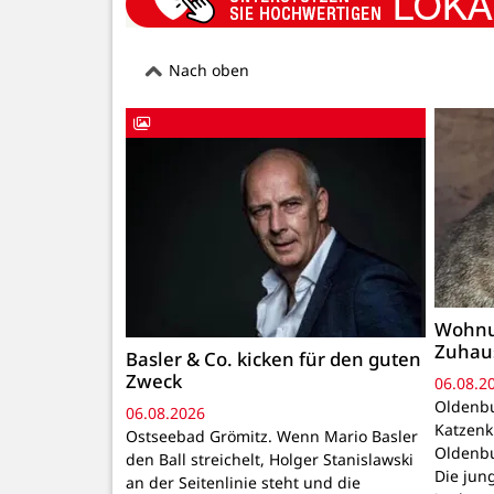
Nach oben
Wohnu
Zuhau
Basler & Co. kicken für den guten
Zweck
06.08.2
Oldenbu
06.08.2026
Katzenk
Ostseebad Grömitz. Wenn Mario Basler
Oldenbu
den Ball streichelt, Holger Stanislawski
Die ju
an der Seitenlinie steht und die