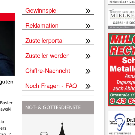
Gewinnspiel
Reklamation
Zustellerportal
Zusteller werden
Chiffre-Nachricht
 guten
Noch Fragen - FAQ
Basler
NOT- & GOTTESDIENSTE
lawski
ia
Herz
tag, 7.