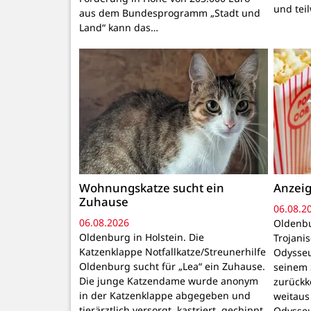
und tei
aus dem Bundesprogramm „Stadt und
Land“ kann das…
Wohnungskatze sucht ein
Anzeig
Zuhause
06.08.2
06.08.2026
Oldenbu
Oldenburg in Holstein. Die
Trojani
Katzenklappe Notfallkatze/Streunerhilfe
Odysseu
Oldenburg sucht für „Lea“ ein Zuhause.
seinem 
Die junge Katzendame wurde anonym
zurückk
in der Katzenklappe abgegeben und
weitaus
tierärztlich versorgt, kastriert, gechippt
Odysseu