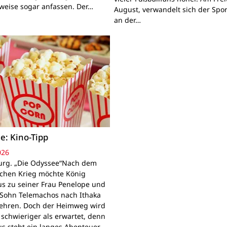
lweise sogar anfassen. Der…
August, verwandelt sich der Spor
an der…
e: Kino-Tipp
026
rg. „Die Odyssee“Nach dem
schen Krieg möchte König
s zu seiner Frau Penelope und
Sohn Telemachos nach Ithaka
ehren. Doch der Heimweg wird
 schwieriger als erwartet, denn
s steht ein langes Abenteuer