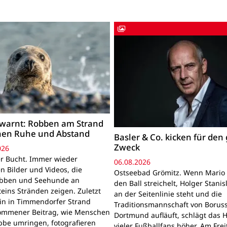
warnt: Robben am Strand
hen Ruhe und Abstand
Basler & Co. kicken für den
Zweck
026
r Bucht. Immer wieder
06.08.2026
n Bilder und Videos, die
Ostseebad Grömitz. Wenn Mario 
obben und Seehunde an
den Ball streichelt, Holger Stanis
teins Stränden zeigen. Zuletzt
an der Seitenlinie steht und die
ein in Timmendorfer Strand
Traditionsmannschaft von Boruss
mmener Beitrag, wie Menschen
Dortmund aufläuft, schlägt das 
bbe umringen, fotografieren
vieler Fußballfans höher. Am Frei