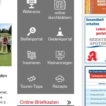
Webcams
online
durchblättern
Stellenportal
Gedenkportal
Inserieren
Kleinanzeigen
 den
Touren-Tipps
Rezepte
mmel,
ge
Online-Briefkasten
um 2.