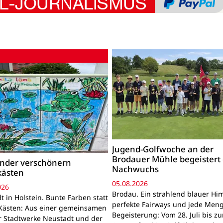
Jugend-Golfwoche an der
Brodauer Mühle begeistert
inder verschönern
Nachwuchs
kästen
05.08.2026
026
Brodau. Ein strahlend blauer Hi
 in Holstein. Bunte Farben statt
perfekte Fairways und jede Men
Kästen: Aus einer gemeinsamen
Begeisterung: Vom 28. Juli bis z
r Stadtwerke Neustadt und der