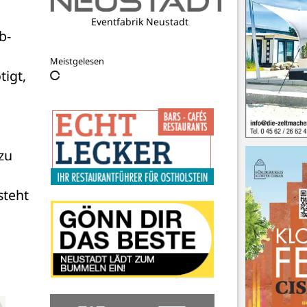
Eventfabrik Neustadt
b-
Meistgelesen
igt, 
u 
teht 