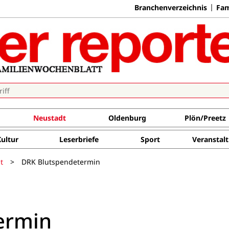
Branchenverzeichnis
Fam
Neustadt
Oldenburg
Plön/Preetz
Kultur
Leserbriefe
Sport
Veranstal
t
>
DRK Blutspendetermin
ermin