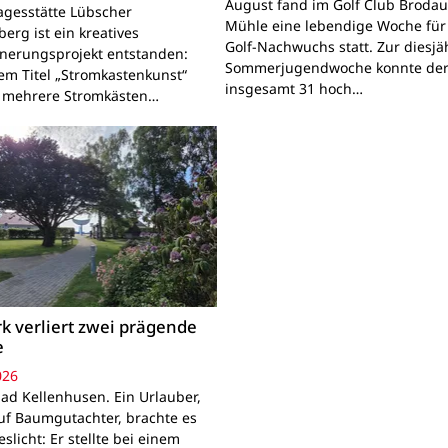
August fand im Golf Club Brodau
agesstätte Lübscher
Mühle eine lebendige Woche für
erg ist ein kreatives
Golf-Nachwuchs statt. Zur diesjä
nerungsprojekt entstanden:
Sommerjugendwoche konnte der
em Titel „Stromkastenkunst“
insgesamt 31 hoch…
 mehrere Stromkästen…
k verliert zwei prägende
e
026
ad Kellenhusen. Ein Urlauber,
uf Baumgutachter, brachte es
slicht: Er stellte bei einem