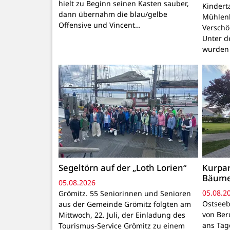
hielt zu Beginn seinen Kasten sauber,
Kindert
dann übernahm die blau/gelbe
Mühlenb
Offensive und Vincent…
Verschö
Unter d
wurden
Segeltörn auf der „Loth Lorien“
Kurpar
Bäum
05.08.2026
05.08.2
Grömitz. 55 Seniorinnen und Senioren
Ostseeb
aus der Gemeinde Grömitz folgten am
von Ber
Mittwoch, 22. Juli, der Einladung des
ans Tage
Tourismus-Service Grömitz zu einem