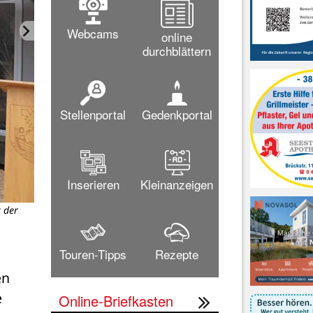
Webcams
online
durchblättern
Stellenportal
Gedenkportal
Inserieren
Kleinanzeigen
r der
Am vergangenen Freitag weht
Bild: G
Touren-Tipps
Rezepte
n 
 
Online-Briefkasten