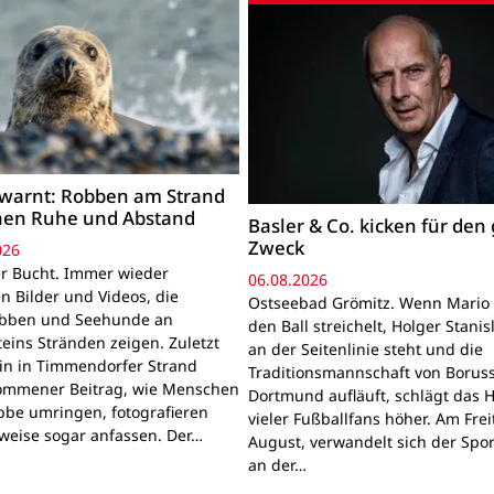
warnt: Robben am Strand
hen Ruhe und Abstand
Basler & Co. kicken für den
Zweck
026
r Bucht. Immer wieder
06.08.2026
n Bilder und Videos, die
Ostseebad Grömitz. Wenn Mario 
obben und Seehunde an
den Ball streichelt, Holger Stanis
teins Stränden zeigen. Zuletzt
an der Seitenlinie steht und die
ein in Timmendorfer Strand
Traditionsmannschaft von Boruss
mmener Beitrag, wie Menschen
Dortmund aufläuft, schlägt das 
bbe umringen, fotografieren
vieler Fußballfans höher. Am Frei
lweise sogar anfassen. Der…
August, verwandelt sich der Spor
an der…