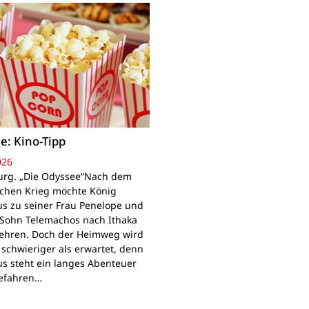
e: Kino-Tipp
026
rg. „Die Odyssee“Nach dem
schen Krieg möchte König
s zu seiner Frau Penelope und
Sohn Telemachos nach Ithaka
ehren. Doch der Heimweg wird
 schwieriger als erwartet, denn
s steht ein langes Abenteuer
Gefahren…