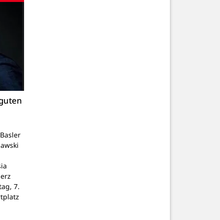
 guten
Basler
lawski
ia
Herz
tag, 7.
tplatz