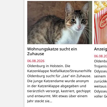
Wohnungskatze sucht ein
Anzeig
Zuhause
06.08.2
06.08.2026
Oldenbu
Oldenburg in Holstein. Die
Trojani
Katzenklappe Notfallkatze/Streunerhilfe
Odysseu
Oldenburg sucht für „Lea“ ein Zuhause.
seinem 
Die junge Katzendame wurde anonym
zurückk
in der Katzenklappe abgegeben und
weitaus
tierärztlich versorgt, kastriert, gechippt
Odysseu
und entwurmt. Mit etwas über einem
voller 
Jahr steckt sie…