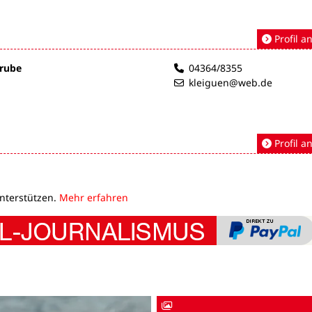
Profil a
Grube
04364/8355
kleiguen@web.de
Profil a
unterstützen.
Mehr erfahren