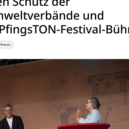
en Schutz der
Umweltverbände und
 PfingsTON-Festival-Bü
rbeutz