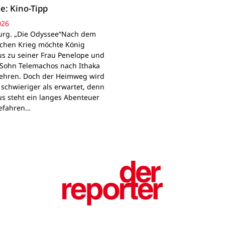
e: Kino-Tipp
026
rg. „Die Odyssee“Nach dem
schen Krieg möchte König
s zu seiner Frau Penelope und
Sohn Telemachos nach Ithaka
ehren. Doch der Heimweg wird
 schwieriger als erwartet, denn
s steht ein langes Abenteuer
Gefahren…