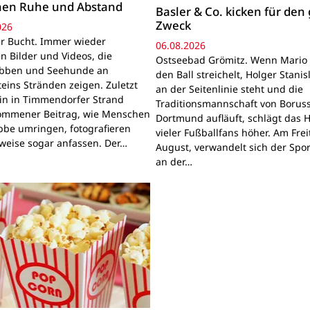
hen Ruhe und Abstand
Basler & Co. kicken für den
Zweck
026
r Bucht. Immer wieder
06.08.2026
n Bilder und Videos, die
Ostseebad Grömitz. Wenn Mario 
obben und Seehunde an
den Ball streichelt, Holger Stanis
teins Stränden zeigen. Zuletzt
an der Seitenlinie steht und die
ein in Timmendorfer Strand
Traditionsmannschaft von Boruss
mmener Beitrag, wie Menschen
Dortmund aufläuft, schlägt das 
bbe umringen, fotografieren
vieler Fußballfans höher. Am Frei
lweise sogar anfassen. Der…
August, verwandelt sich der Spor
an der…