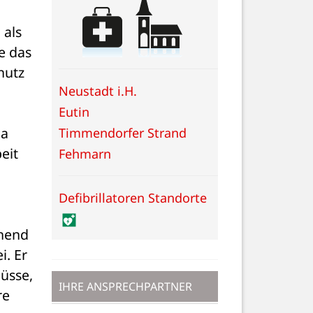
als 
 das 
utz 
Neustadt i.H.
Eutin
a 
Timmendorfer Strand
it 
Fehmarn
Defibrillatoren Standorte
hend 
. Er 
sse, 
IHRE ANSPRECHPARTNER
e 