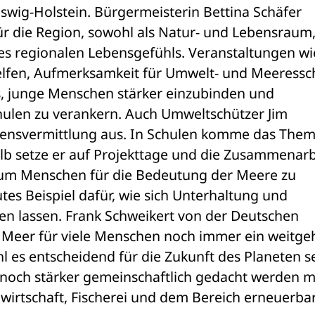
swig-Holstein. Bürgermeisterin Bettina Schäfer 
r die Region, sowohl als Natur- und Lebensraum, 
des regionalen Lebensgefühls. Veranstaltungen wie
elfen, Aufmerksamkeit für Umwelt- und Meeressch
es, junge Menschen stärker einzubinden und 
hulen zu verankern. Auch Umweltschützer Jim 
sensvermittlung aus. In Schulen komme das Them
lb setze er auf Projekttage und die Zusammenarbe
 um Menschen für die Bedeutung der Meere zu 
gutes Beispiel dafür, wie sich Unterhaltung und 
n lassen. Frank Schweikert von der Deutschen 
s Meer für viele Menschen noch immer ein weitge
es entscheidend für die Zukunft des Planeten sei
 noch stärker gemeinschaftlich gedacht werden mü
rtschaft, Fischerei und dem Bereich erneuerbar