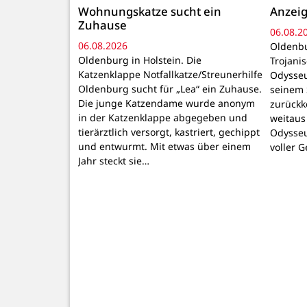
Wohnungskatze sucht ein
Anzeig
Zuhause
06.08.2
06.08.2026
Oldenbu
Oldenburg in Holstein. Die
Trojani
Katzenklappe Notfallkatze/Streunerhilfe
Odysseu
Oldenburg sucht für „Lea“ ein Zuhause.
seinem 
Die junge Katzendame wurde anonym
zurückk
in der Katzenklappe abgegeben und
weitaus
tierärztlich versorgt, kastriert, gechippt
Odysseu
und entwurmt. Mit etwas über einem
voller 
Jahr steckt sie…