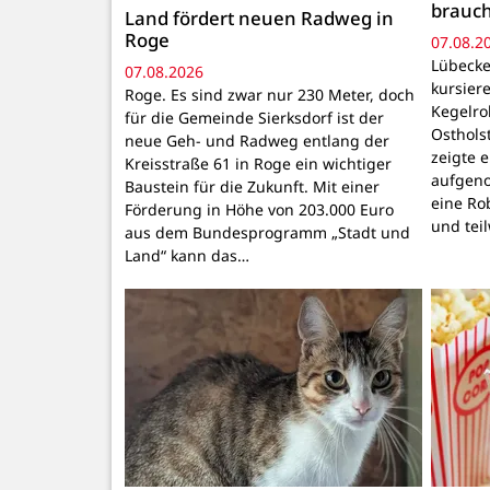
brauc
Land fördert neuen Radweg in
Roge
07.08.2
Lübecke
07.08.2026
kursiere
Roge. Es sind zwar nur 230 Meter, doch
Kegelr
für die Gemeinde Sierksdorf ist der
Osthols
neue Geh- und Radweg entlang der
zeigte 
Kreisstraße 61 in Roge ein wichtiger
aufgeno
Baustein für die Zukunft. Mit einer
eine Ro
Förderung in Höhe von 203.000 Euro
und tei
aus dem Bundesprogramm „Stadt und
Land“ kann das…