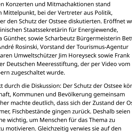
n Konzerten und Mitmachaktionen stand 
ittelpunkt, bei der Vertreter aus Politik, 
 den Schutz der Ostsee diskutierten. Eröffnet w
einischen Staatssekretärin für Energiewende, 
a Günther, sowie Scharbeutz Bürgermeisterin Bett
ndré Rosinski, Vorstand der Tourismus-Agentur 
 waren Umweltschützer Jim Horeyseck sowie Frank 
er Deutschen Meeresstiftung, der per Video vom 
ern zugeschaltet wurde. 
kt durch die Diskussion: Der Schutz der Ostsee kö
nschaft, Kommunen und Bevölkerung gemeinsam 
her machte deutlich, dass sich der Zustand der Os
er, Fischbestände gingen zurück. Deshalb seien 
e wichtig, um Menschen für das Thema zu 
 motivieren. Gleichzeitig verwies sie auf den 