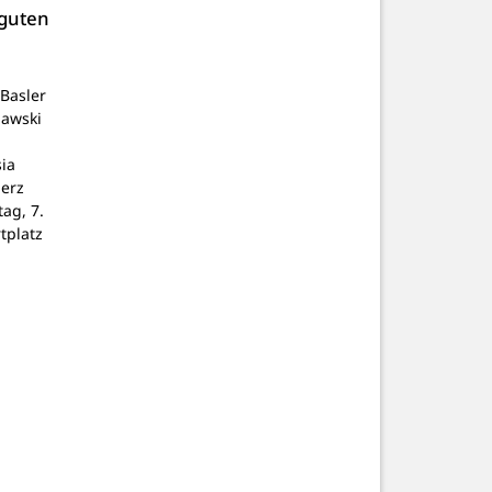
 guten
Basler
lawski
ia
Herz
tag, 7.
tplatz