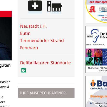
Neustadt i.H.
Eutin
Timmendorfer Strand
Fehmarn
Defibrillatoren Standorte
 guten
Basler
lawski
IHRE ANSPRECHPARTNER
ia
Herz
tag, 7.