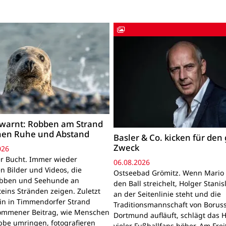
warnt: Robben am Strand
hen Ruhe und Abstand
Basler & Co. kicken für den
Zweck
026
r Bucht. Immer wieder
06.08.2026
n Bilder und Videos, die
Ostseebad Grömitz. Wenn Mario 
obben und Seehunde an
den Ball streichelt, Holger Stanis
teins Stränden zeigen. Zuletzt
an der Seitenlinie steht und die
ein in Timmendorfer Strand
Traditionsmannschaft von Boruss
mmener Beitrag, wie Menschen
Dortmund aufläuft, schlägt das 
bbe umringen, fotografieren
vieler Fußballfans höher. Am Frei