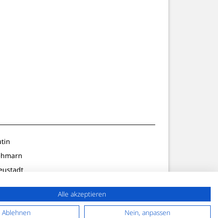
utin
ehmarn
eustadt
ldenburg
Alle akzeptieren
lön/Preetz
f. Strand
Ablehnen
Nein, anpassen