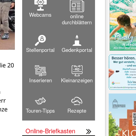
Webcams
online
durchblättern
Stellenportal
Gedenkportal
e 20 
Inserieren
Kleinanzeigen
 
rr 
ze 
Touren-Tipps
Rezepte
Online-Briefkasten