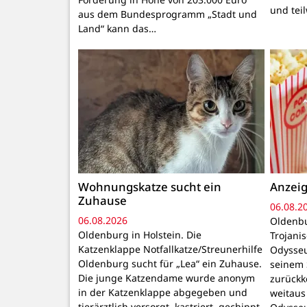
und tei
aus dem Bundesprogramm „Stadt und
Land“ kann das…
Wohnungskatze sucht ein
Anzeig
Zuhause
06.08.2
06.08.2026
Oldenbu
Oldenburg in Holstein. Die
Trojani
Katzenklappe Notfallkatze/Streunerhilfe
Odysseu
Oldenburg sucht für „Lea“ ein Zuhause.
seinem 
Die junge Katzendame wurde anonym
zurückk
in der Katzenklappe abgegeben und
weitaus
tierärztlich versorgt, kastriert, gechippt