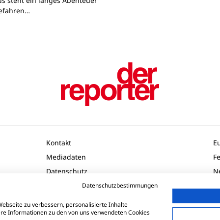
s steht ein langes Abenteuer
Gefahren…
Kontakt
E
Mediadaten
F
Datenschutz
N
Impressum
O
Datenschutzbestimmungen
AGB
P
ebseite zu verbessern, personalisierte Inhalte
tere Informationen zu den von uns verwendeten Cookies
Td