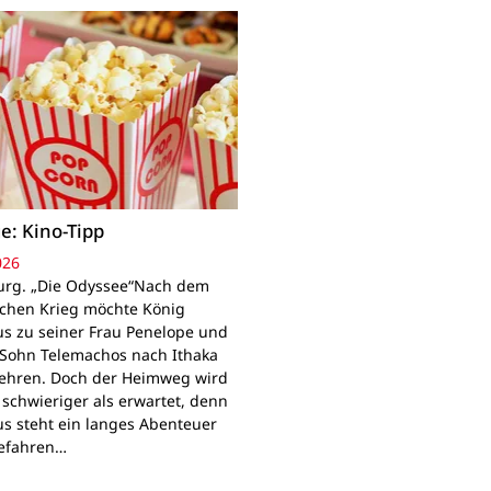
e: Kino-Tipp
026
rg. „Die Odyssee“Nach dem
schen Krieg möchte König
s zu seiner Frau Penelope und
Sohn Telemachos nach Ithaka
ehren. Doch der Heimweg wird
 schwieriger als erwartet, denn
s steht ein langes Abenteuer
Gefahren…