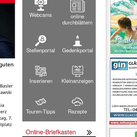
Webcams
online
durchblättern
Stellenportal
Gedenkportal
 guten
Inserieren
Kleinanzeigen
Basler
lawski
ia
Touren-Tipps
Rezepte
Herz
tag, 7.
tplatz
Online-Briefkasten