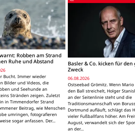
warnt: Robben am Strand
hen Ruhe und Abstand
Basler & Co. kicken für den
Zweck
026
r Bucht. Immer wieder
06.08.2026
n Bilder und Videos, die
Ostseebad Grömitz. Wenn Mario 
obben und Seehunde an
den Ball streichelt, Holger Stanis
teins Stränden zeigen. Zuletzt
an der Seitenlinie steht und die
ein in Timmendorfer Strand
Traditionsmannschaft von Boruss
mmener Beitrag, wie Menschen
Dortmund aufläuft, schlägt das 
bbe umringen, fotografieren
vieler Fußballfans höher. Am Frei
lweise sogar anfassen. Der…
August, verwandelt sich der Spor
an der…