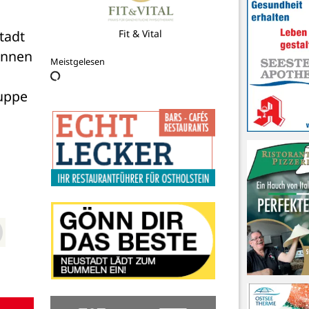
H.F. Meyer Haustechnik GmbH & Co.
adt 
KG
innen 
Meistgelesen
uppe 