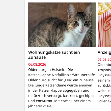
Wohnungskatze sucht ein
Anzeig
Zuhause
06.08.2
06.08.2026
Oldenbu
Oldenburg in Holstein. Die
Trojani
Katzenklappe Notfallkatze/Streunerhilfe
Odysseu
Oldenburg sucht für „Lea“ ein Zuhause.
seinem 
Die junge Katzendame wurde anonym
zurückk
in der Katzenklappe abgegeben und
weitaus
tierärztlich versorgt, kastriert, gechippt
Odysseu
und entwurmt. Mit etwas über einem
voller 
Jahr steckt sie…