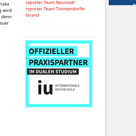
reporter Team Neustadt
thaka
reporter Team Timmendorfer
g wird
Strand
, denn
teuer