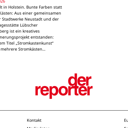
026
 in Holstein. Bunte Farben statt
Kästen: Aus einer gemeinsamen
r Stadtwerke Neustadt und der
agesstätte Lübscher
erg ist ein kreatives
nerungsprojekt entstanden:
em Titel „Stromkastenkunst“
 mehrere Stromkästen…
Kontakt
E