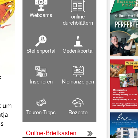
Webcams
online
durchblättern
Stellenportal
Gedenkportal
6
Inserieren
Kleinanzeigen
t um 
Touren-Tipps
Rezepte
ja 
s 
Online-Briefkasten