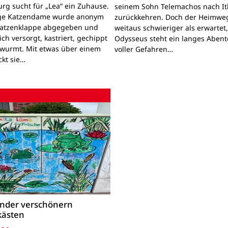
rg sucht für „Lea“ ein Zuhause.
seinem Sohn Telemachos nach I
nge Katzendame wurde anonym
zurückkehren. Doch der Heimwe
Katzenklappe abgegeben und
weitaus schwieriger als erwartet
lich versorgt, kastriert, gechippt
Odysseus steht ein langes Aben
wurmt. Mit etwas über einem
voller Gefahren…
ckt sie…
inder verschönern
kästen