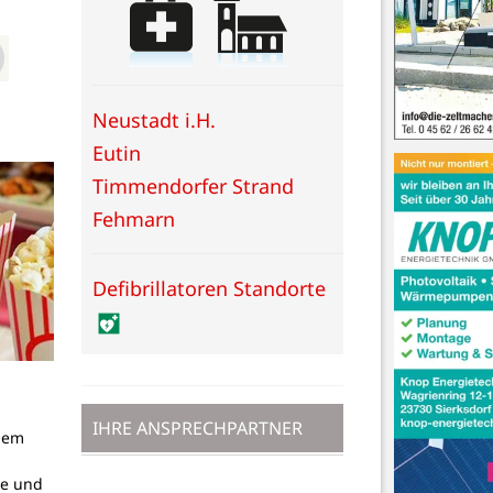
Neustadt i.H.
Eutin
Timmendorfer Strand
Fehmarn
Defibrillatoren Standorte
IHRE ANSPRECHPARTNER
dem
g
pe und