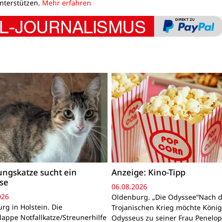
unterstützen.
Mehr erfahren
ngskatze sucht ein
Anzeige: Kino-Tipp
se
06.08.2026
026
Oldenburg. „Die Odyssee“Nach 
rg in Holstein. Die
Trojanischen Krieg möchte Köni
lappe Notfallkatze/Streunerhilfe
Odysseus zu seiner Frau Penelo