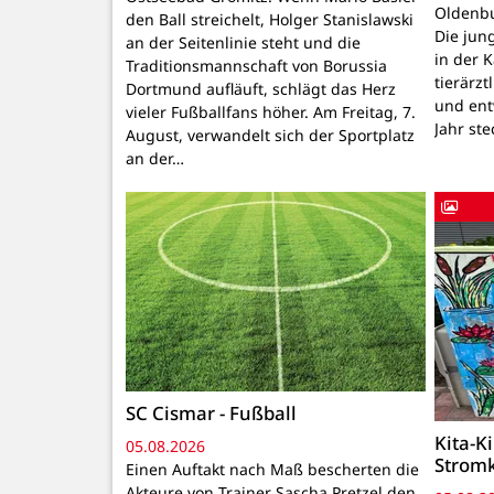
Oldenbu
den Ball streichelt, Holger Stanislawski
Die ju
an der Seitenlinie steht und die
in der 
Traditionsmannschaft von Borussia
tierärzt
Dortmund aufläuft, schlägt das Herz
und ent
vieler Fußballfans höher. Am Freitag, 7.
Jahr ste
August, verwandelt sich der Sportplatz
an der…
SC Cismar - Fußball
Kita-K
05.08.2026
Strom
Einen Auftakt nach Maß bescherten die
Akteure von Trainer Sascha Pretzel den