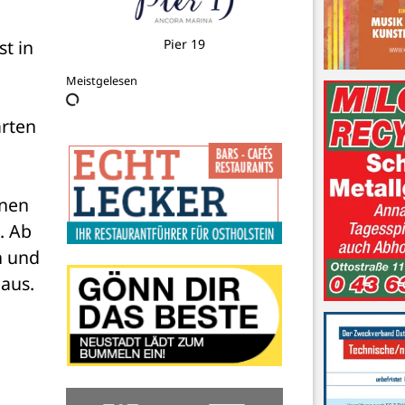
Bestattungshaus Mielke
t in 
Meistgelesen
rten 
nen 
 Ab 
 und 
us. 