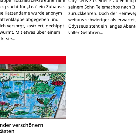
lappe Notfallkatze/Streunerhilfe
Odysseus zu seiner Frau Penelo
rg sucht für „Lea“ ein Zuhause.
seinem Sohn Telemachos nach I
nge Katzendame wurde anonym
zurückkehren. Doch der Heimwe
Katzenklappe abgegeben und
weitaus schwieriger als erwartet
lich versorgt, kastriert, gechippt
Odysseus steht ein langes Aben
wurmt. Mit etwas über einem
voller Gefahren…
ckt sie…
inder verschönern
kästen