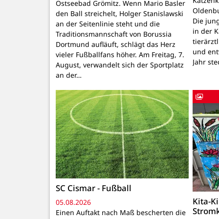
Katzenk
Ostseebad Grömitz. Wenn Mario Basler
Oldenbu
den Ball streichelt, Holger Stanislawski
Die ju
an der Seitenlinie steht und die
in der 
Traditionsmannschaft von Borussia
tierärzt
Dortmund aufläuft, schlägt das Herz
und ent
vieler Fußballfans höher. Am Freitag, 7.
Jahr ste
August, verwandelt sich der Sportplatz
an der…
SC Cismar - Fußball
Kita-K
05.08.2026
Strom
Einen Auftakt nach Maß bescherten die