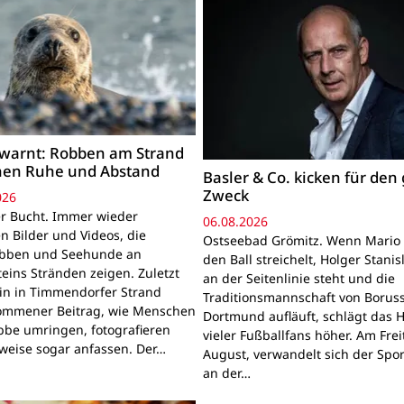
warnt: Robben am Strand
hen Ruhe und Abstand
Basler & Co. kicken für den
Zweck
026
r Bucht. Immer wieder
06.08.2026
n Bilder und Videos, die
Ostseebad Grömitz. Wenn Mario 
obben und Seehunde an
den Ball streichelt, Holger Stanis
teins Stränden zeigen. Zuletzt
an der Seitenlinie steht und die
ein in Timmendorfer Strand
Traditionsmannschaft von Boruss
mmener Beitrag, wie Menschen
Dortmund aufläuft, schlägt das 
bbe umringen, fotografieren
vieler Fußballfans höher. Am Frei
lweise sogar anfassen. Der…
August, verwandelt sich der Spor
an der…