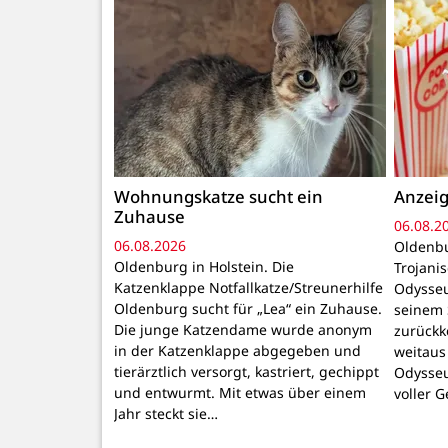
Wohnungskatze sucht ein
Anzeig
Zuhause
06.08.2
06.08.2026
Oldenbu
Oldenburg in Holstein. Die
Trojani
Katzenklappe Notfallkatze/Streunerhilfe
Odysseu
Oldenburg sucht für „Lea“ ein Zuhause.
seinem 
Die junge Katzendame wurde anonym
zurückk
in der Katzenklappe abgegeben und
weitaus
tierärztlich versorgt, kastriert, gechippt
Odysseu
und entwurmt. Mit etwas über einem
voller 
Jahr steckt sie…