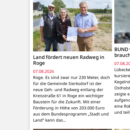
BUND 
brauc
Land fördert neuen Radweg in
Roge
07.08.2
Lübecke
07.08.2026
kursiere
Roge. Es sind zwar nur 230 Meter, doch
Kegelr
für die Gemeinde Sierksdorf ist der
Osthols
neue Geh- und Radweg entlang der
zeigte 
Kreisstraße 61 in Roge ein wichtiger
aufgeno
Baustein für die Zukunft. Mit einer
eine Ro
Förderung in Höhe von 203.000 Euro
und tei
aus dem Bundesprogramm „Stadt und
Land“ kann das…