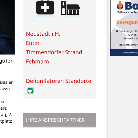
Neustadt i.H.
Eutin
Timmendorfer Strand
 guten
Fehmarn
Defibrillatoren Standorte
Basler
lawski
ia
Herz
tag, 7.
IHRE ANSPRECHPARTNER
tplatz