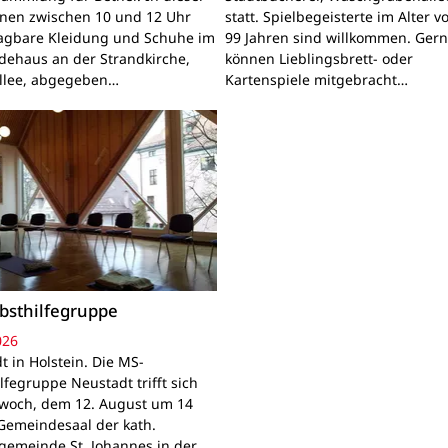
nnen zwischen 10 und 12 Uhr
statt. Spielbegeisterte im Alter v
ragbare Kleidung und Schuhe im
99 Jahren sind willkommen. Ger
ehaus an der Strandkirche,
können Lieblingsbrett- oder
llee, abgegeben…
Kartenspiele mitgebracht…
bsthilfegruppe
026
t in Holstein. Die MS-
lfegruppe Neustadt trifft sich
woch, dem 12. August um 14
Gemeindesaal der kath.
gemeinde St. Johannes in der