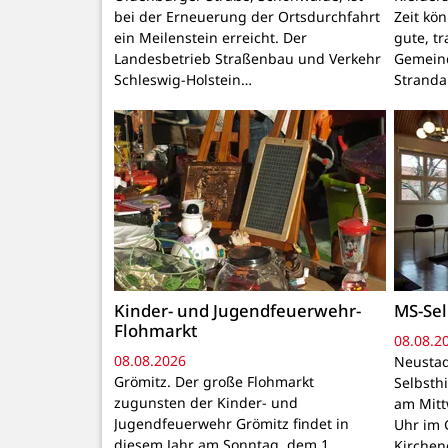
bei der Erneuerung der Ortsdurchfahrt
Zeit kö
ein Meilenstein erreicht. Der
gute, t
Landesbetrieb Straßenbau und Verkehr
Gemeind
Schleswig-Holstein…
Stranda
Kinder- und Jugendfeuerwehr-
MS-Sel
Flohmarkt
08.08.2
08.08.2026
Neustad
Grömitz. Der große Flohmarkt
Selbsthi
zugunsten der Kinder- und
am Mitt
Jugendfeuerwehr Grömitz findet in
Uhr im 
diesem Jahr am Sonntag, dem 1.
Kirchen